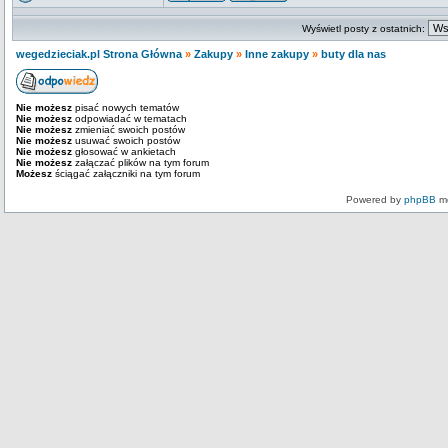
Wyświetl posty z ostatnich:
wegedzieciak.pl Strona Główna
»
Zakupy
»
Inne zakupy
»
buty dla nas
Nie możesz
pisać nowych tematów
Nie możesz
odpowiadać w tematach
Nie możesz
zmieniać swoich postów
Nie możesz
usuwać swoich postów
Nie możesz
głosować w ankietach
Nie możesz
załączać plików na tym forum
Możesz
ściągać załączniki na tym forum
Powered by
phpBB
mo