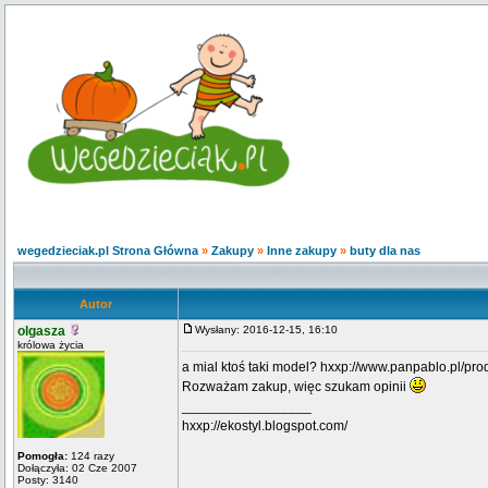
wegedzieciak.pl Strona Główna
»
Zakupy
»
Inne zakupy
»
buty dla nas
Autor
olgasza
Wysłany: 2016-12-15, 16:10
królowa życia
a mial ktoś taki model? hxxp://www.panpablo.pl/produ
Rozważam zakup, więc szukam opinii
_________________
hxxp://ekostyl.blogspot.com/
Pomogła:
124 razy
Dołączyła: 02 Cze 2007
Posty: 3140