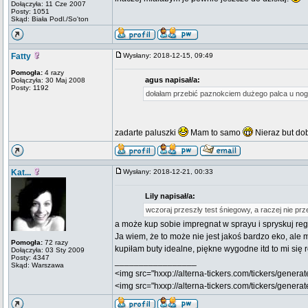
Dołączyła: 11 Cze 2007
Posty: 1051
Skąd: Biała Podl./So'ton
Fatty
Wysłany: 2018-12-15, 09:49
Pomogła:
4 razy
agus napisał/a:
Dołączyła: 30 Maj 2008
Posty: 1192
dołałam przebić paznokciem dużego palca u nog
zadarte paluszki
Mam to samo
Nieraz but do
Kat...
Wysłany: 2018-12-21, 00:33
Lily napisał/a:
wczoraj przeszły test śniegowy, a raczej nie prz
a może kup sobie impregnat w sprayu i spryskuj re
Ja wiem, że to może nie jest jakoś bardzo eko, al
Pomogła:
72 razy
kupiłam buty idealne, piękne wygodne itd to mi się
Dołączyła: 03 Sty 2009
Posty: 4347
_________________
Skąd: Warszawa
<img src="hxxp://alterna-tickers.com/tickers/generat
<img src="hxxp://alterna-tickers.com/tickers/genera