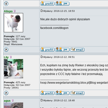
Alispo
Wysłany: 2016-12-15, 18:53
Nie,ale dużo dobrych opinii słyszałam
_________________
facebook.com/dtogon
Pomogła:
127 razy
Dołączyła: 02 Cze 2007
Posty: 5941
Skąd: Warszawa
Lily
Wysłany: 2018-12-12, 09:51
Ech, kupiłam na zimę buty Rieker z ekoskóry (wg o
i wszystko byłoby fajnie, ale wczoraj przeszły test ś
poprzednie z CCC były fatalne i też przemakają.
_________________
Pomogła:
425 razy
hxxp://www.wegetarianskiblog.blox.pl]Blog wegetari
Dołączyła: 04 Cze 2007
Posty: 18041
agus
Wysłany: 2018-12-12, 18:48