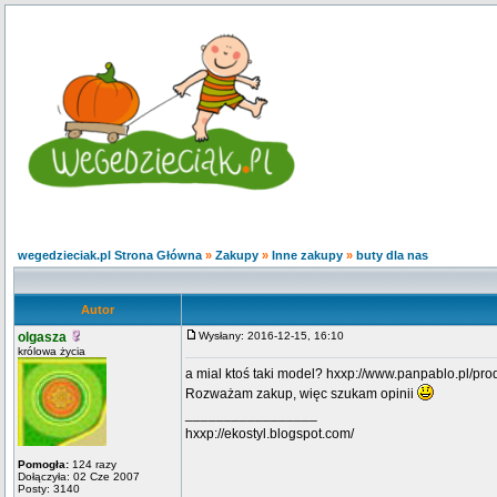
wegedzieciak.pl Strona Główna
»
Zakupy
»
Inne zakupy
»
buty dla nas
Autor
olgasza
Wysłany: 2016-12-15, 16:10
królowa życia
a mial ktoś taki model? hxxp://www.panpablo.pl/produ
Rozważam zakup, więc szukam opinii
_________________
hxxp://ekostyl.blogspot.com/
Pomogła:
124 razy
Dołączyła: 02 Cze 2007
Posty: 3140