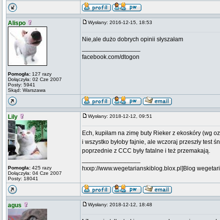
Alispo
Wysłany: 2016-12-15, 18:53
Nie,ale dużo dobrych opinii słyszałam
_________________
facebook.com/dtogon
Pomogła:
127 razy
Dołączyła: 02 Cze 2007
Posty: 5941
Skąd: Warszawa
Lily
Wysłany: 2018-12-12, 09:51
Ech, kupiłam na zimę buty Rieker z ekoskóry (wg o
i wszystko byłoby fajnie, ale wczoraj przeszły test ś
poprzednie z CCC były fatalne i też przemakają.
_________________
Pomogła:
425 razy
hxxp://www.wegetarianskiblog.blox.pl]Blog wegetari
Dołączyła: 04 Cze 2007
Posty: 18041
agus
Wysłany: 2018-12-12, 18:48