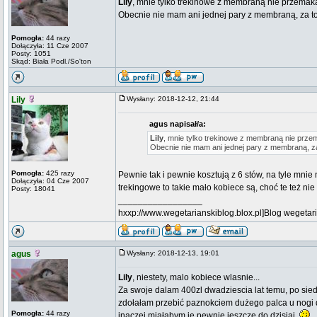
Lily
, mnie tylko trekinowe z membraną nie przemakał
Obecnie nie mam ani jednej pary z membraną, za 
Pomogła:
44 razy
Dołączyła: 11 Cze 2007
Posty: 1051
Skąd: Biała Podl./So'ton
Lily
Wysłany: 2018-12-12, 21:44
agus napisał/a:
Lily
, mnie tylko trekinowe z membraną nie przema
Obecnie nie mam ani jednej pary z membraną, 
Pomogła:
425 razy
Pewnie tak i pewnie kosztują z 6 stów, na tyle mnie 
Dołączyła: 04 Cze 2007
trekingowe to takie mało kobiece są, choć te też nie
Posty: 18041
_________________
hxxp://www.wegetarianskiblog.blox.pl]Blog wegetari
agus
Wysłany: 2018-12-13, 19:01
Lily
, niestety, malo kobiece wlasnie...
Za swoje dalam 400zl dwadziescia lat temu, po sied
zdołałam przebić paznokciem dużego palca u nogi 
Pomogła:
44 razy
inaczej miałabym je pewnie jeszcze do dzisiaj.