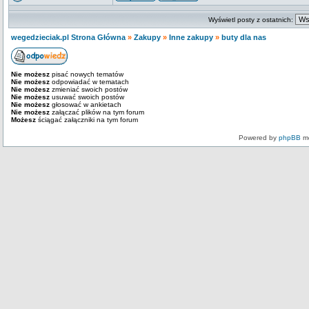
Wyświetl posty z ostatnich:
wegedzieciak.pl Strona Główna
»
Zakupy
»
Inne zakupy
»
buty dla nas
Nie możesz
pisać nowych tematów
Nie możesz
odpowiadać w tematach
Nie możesz
zmieniać swoich postów
Nie możesz
usuwać swoich postów
Nie możesz
głosować w ankietach
Nie możesz
załączać plików na tym forum
Możesz
ściągać załączniki na tym forum
Powered by
phpBB
mo