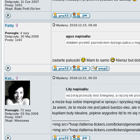
Dołączyła: 11 Cze 2007
Posty: 1051
Skąd: Biała Podl./So'ton
Fatty
Wysłany: 2018-12-15, 09:49
Pomogła:
4 razy
agus napisał/a:
Dołączyła: 30 Maj 2008
Posty: 1192
dołałam przebić paznokciem dużego palca u nog
zadarte paluszki
Mam to samo
Nieraz but do
Kat...
Wysłany: 2018-12-21, 00:33
Lily napisał/a:
wczoraj przeszły test śniegowy, a raczej nie prz
a może kup sobie impregnat w sprayu i spryskuj re
Ja wiem, że to może nie jest jakoś bardzo eko, al
Pomogła:
72 razy
kupiłam buty idealne, piękne wygodne itd to mi się
Dołączyła: 03 Sty 2009
Posty: 4347
_________________
Skąd: Warszawa
<img src="hxxp://alterna-tickers.com/tickers/generat
<img src="hxxp://alterna-tickers.com/tickers/genera