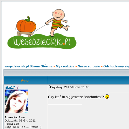
wegedzieciak.pl Strona Główna
»
My - rodzice
»
Nasze zdrowie
»
Odchudzamy się 
Autor
riku17
Wysłany: 2017-08-14, 21:40
Czy ktoś tu się jeszcze "odchudza"?
_________________
Pomogła:
1 raz
Dołączyła: 01 Gru 2011
Posty: 325
Skąd: KRK - no.... Prawie ;)