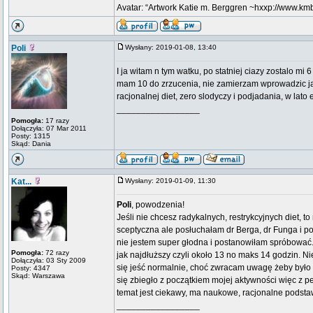
Avatar: “Artwork Katie m. Berggren ~hxxp://www.k
Poli
Wysłany: 2019-01-08, 13:40
I ja witam n tym watku, po statniej ciazy zostalo m
mam 10 do zrzucenia, nie zamierzam wprowadzic jaki
racjonalnej diet, zero slodyczy i podjadania, w lat
_________________
Pomogła:
17 razy
Dołączyła: 07 Mar 2011
Posty: 1315
Skąd: Dania
Kat...
Wysłany: 2019-01-09, 11:30
Poli
, powodzenia!
Jeśli nie chcesz radykalnych, restrykcyjnych diet, 
sceptyczna ale posłuchałam dr Berga, dr Funga i po 
nie jestem super głodna i postanowiłam spróbować. I
Pomogła:
72 razy
jak najdłuższy czyli około 13 no maks 14 godzin. N
Dołączyła: 03 Sty 2009
się jeść normalnie, choć zwracam uwagę żeby było 
Posty: 4347
Skąd: Warszawa
się zbiegło z początkiem mojej aktywności więc z p
temat jest ciekawy, ma naukowe, racjonalne podsta
_________________