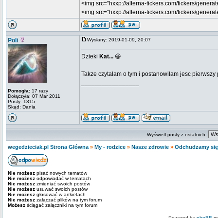
<img src="hxxp://alterna-tickers.com/tickers/generat
<img src="hxxp://alterna-tickers.com/tickers/genera
Poli
Wysłany: 2019-01-09, 20:07
Dzieki
Kat...
😀
Takze czytalam o tym i postanowilam jesc pierwszy 
_________________
Pomogła:
17 razy
Dołączyła: 07 Mar 2011
Posty: 1315
Skąd: Dania
Wyświetl posty z ostatnich:
wegedzieciak.pl Strona Główna
»
My - rodzice
»
Nasze zdrowie
»
Odchudzamy się 
Nie możesz
pisać nowych tematów
Nie możesz
odpowiadać w tematach
Nie możesz
zmieniać swoich postów
Nie możesz
usuwać swoich postów
Nie możesz
głosować w ankietach
Nie możesz
załączać plików na tym forum
Możesz
ściągać załączniki na tym forum
Powered by
phpBB
mo