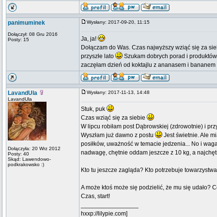
panimuminek
Wysłany: 2017-09-20, 11:15
Dołączył: 08 Gru 2016
Ja, ja!
Posty: 15
Dołączam do Was. Czas najwyższy wziąć się za sieb
przyszłe lato
Szukam dobrych porad i produktów, 
zaczęłam dzień od koktajlu z ananasem i bananem
LavandUla
Wysłany: 2017-11-13, 14:48
LavandUla
Stuk, puk
Czas wziąć się za siebie
W lipcu robiłam post Dąbrowskiej (zdrowotnie) i przy o
Wyszłam już dawno z postu
Jest świetnie. Ale m
posiłków, uważność w temacie jedzenia... No i waga 
Dołączyła: 20 Wrz 2012
nadwagę, chętnie oddam jeszcze z 10 kg, a najchęt
Posty: 40
Skąd: Lawendowo-
podkrakowsko :)
Kto tu jeszcze zagląda? Kto potrzebuje towarzystw
A może ktoś może się podzielić, że mu się udało? 
Czas, start!
_________________
hxxp://lilypie.com]