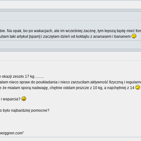
ie. Na opak, bo po wakacjach, ale im wcześniej zacznę, tym lepszą będę mieć for
łam taki artykuł [spam] i zaczęłam dzień od koktajlu z ananasem i bananem
kazji zeszło 17 kg..........
iałam nieco spraw do poukładania i nieco zarzuciłam aktywność fizyczną i regularno
le że miałam sporą nadwagę, chętnie oddam jeszcze z 10 kg, a najchętniej z 14
a i wsparcia?
Co było najbardziej pomocne?
mberggren.com”