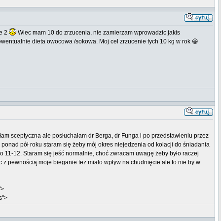
ne 2
Wiec mam 10 do zrzucenia, nie zamierzam wprowadzic jakis
to ewentualnie dieta owocowa /sokowa. Moj cel zrzucenie tych 10 kg w rok 😀
 byłam sceptyczna ale posłuchałam dr Berga, dr Funga i po przedstawieniu przez
od ponad pół roku staram się żeby mój okres niejedzenia od kolacji do śniadania
 o 11-12. Staram się jeść normalnie, choć zwracam uwagę żeby było raczej
c z pewnością moje bieganie też miało wpływ na chudnięcie ale to nie by w
">
s">