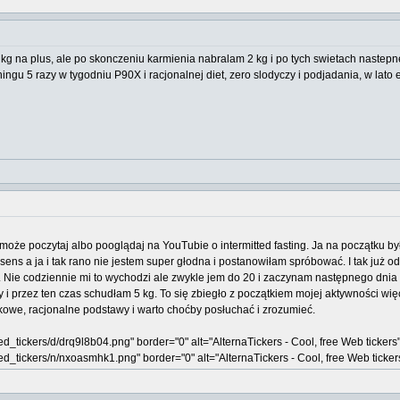
i 6 kg na plus, ale po skonczeniu karmienia nabralam 2 kg i po tych swietach nastep
reningu 5 razy w tygodniu P90X i racjonalnej diet, zero slodyczy i podjadania, w la
to może poczytaj albo pooglądaj na YouTubie o intermitted fasting. Ja na początku
 sens a ja i tak rano nie jestem super głodna i postanowiłam spróbować. I tak już 
n. Nie codziennie mi to wychodzi ale zwykle jem do 20 i zaczynam następnego dnia
i przez ten czas schudłam 5 kg. To się zbiegło z początkiem mojej aktywności wię
ukowe, racjonalne podstawy i warto choćby posłuchać i zrozumieć.
ed_tickers/d/drq9l8b04.png" border="0" alt="AlternaTickers - Cool, free Web tickers
ted_tickers/n/nxoasmhk1.png" border="0" alt="AlternaTickers - Cool, free Web ticker