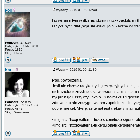
Poli
Wysłany: 2019-01-08, 13:40
I ja witam n tym watku, po statniej ciazy zostalo m
radykalnych diet ,boje sie efektu jojo. Zaczne od t
_________________
Pomogła:
17 razy
Dołączyła: 07 Mar 2011
Posty: 1315
Skąd: Dania
Kat...
Wysłany: 2019-01-09, 11:30
Poli
, powodzenia!
Jeśli nie chcesz radykalnych, restrykcyjnych diet, 
nich fizjologicznych podstaw stwierdziłam, że to ma
był jak najdłuższy czyli około 13 no maks 14 godzi
Pomogła:
72 razy
zdrowo ale nie zrezygnowałam zupełnie ze słodyczy 
Dołączyła: 03 Sty 2009
ogóle mój cel. Myślę, że temat jest ciekawy, ma na
Posty: 4347
Skąd: Warszawa
_________________
<img src="hxxp://alterna-tickers.com/tickers/generat
<img src="hxxp://alterna-tickers.com/tickers/genera