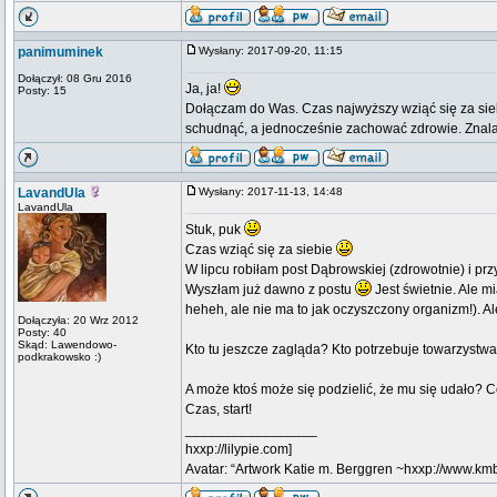
panimuminek
Wysłany: 2017-09-20, 11:15
Dołączył: 08 Gru 2016
Ja, ja!
Posty: 15
Dołączam do Was. Czas najwyższy wziąć się za sieb
schudnąć, a jednocześnie zachować zdrowie. Znalaz
LavandUla
Wysłany: 2017-11-13, 14:48
LavandUla
Stuk, puk
Czas wziąć się za siebie
W lipcu robiłam post Dąbrowskiej (zdrowotnie) i przy o
Wyszłam już dawno z postu
Jest świetnie. Ale m
heheh, ale nie ma to jak oczyszczony organizm!). A
Dołączyła: 20 Wrz 2012
Posty: 40
Skąd: Lawendowo-
Kto tu jeszcze zagląda? Kto potrzebuje towarzystw
podkrakowsko :)
A może ktoś może się podzielić, że mu się udało? 
Czas, start!
_________________
hxxp://lilypie.com]
Avatar: “Artwork Katie m. Berggren ~hxxp://www.k