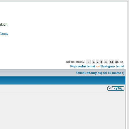
skich
Grupy
Idź do strony:
«
1
2
3
«»
43
44
45
Poprzedni temat
Następny temat
«»
Odchudzamy się od 15 marca :)