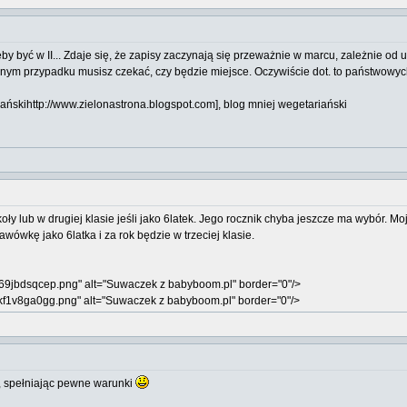
 być w II... Zdaje się, że zapisy zaczynają się przeważnie w marcu, zależnie od us
nnym przypadku musisz czekać, czy będzie miejsce. Oczywiście dot. to państwowyc
ańskihttp://www.zielonastrona.blogspot.com], blog mniej wegetariański
zkoły lub w drugiej klasie jeśli jako 6latek. Jego rocznik chyba jeszcze ma wybór. 
wówkę jako 6latka i za rok będzie w trzeciej klasie.
69jbdsqcep.png" alt="Suwaczek z babyboom.pl" border="0"/>
kf1v8ga0gg.png" alt="Suwaczek z babyboom.pl" border="0"/>
gą, spełniając pewne warunki