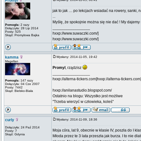
Promyl
jak to jak .... po lekcjach wsiadać na rowery, sank
...
Myślę, że spokojnie można się nie dać ! My dajemy
Pomogła:
2 razy
_________________
Dołączyła: 28 Lip 2014
Posty: 525
hxxp://www.suwaczki.com/]
Skąd: Promylowa Bajka
hxxp://www.suwaczki.com/]
kamma
Wysłany: 2014-11-05, 19:42
Magellan
Promyl
, rządzisz
_________________
hxxp://alterna-tickers.com]
hxxp://alterna-tickers.com
Pomogła:
147 razy
Dołączyła: 04 Cze 2007
Posty: 7442
hxxp://anilanastudio.blogspot.com/
Skąd: Bielsko-Biała
Ostatnio na blogu: Wszystko jest możliwe
"Trzeba wierzyć w człowieka, koleś"
curly
Wysłany: 2014-11-09, 18:36
Dołączyła: 24 Paź 2014
Moja córa, lat 9, obecnie w klasie IV, poszła do I k
Posty: 7
Skąd: Gdynia
Młoda przez te 3 lata przeszła jak burza. I to nie d