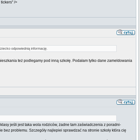
tickers" />
dziecko odpowiednią informację.
amieszkania też podlegamy pod inną szkołę. Podałam tylko dane zameldowania
lasy jeśli jest taka wola rodziców, żadne tam zaświadczenia z poradni-
e bez problemu. Szczegóły najlepiei sprawdzać na stronie szkoły która cię