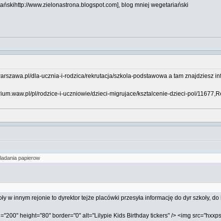
ańskihttp://www.zielonastrona.blogspot.com], blog mniej wegetariański
arszawa.pl/dla-ucznia-i-rodzica/rekrutacja/szkola-podstawowa a tam znajdziesz inf
orium.waw.pl/pl/rodzice-i-uczniowie/dzieci-migrujace/ksztalcenie-dzieci-pol/11677
kladania papierow
oły w innym rejonie to dyrektor tejże placówki przesyła informację do dyr szkoły, d
="200" height="80" border="0" alt="Lilypie Kids Birthday tickers" /> <img src="hxxp