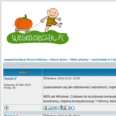
wegedzieciak.pl Strona Główna
»
Nasze dzieci
»
Wiek szkolny
»
sześciolatki w I kl
Autor
Temid
Wysłany: 2014-11-02, 20:30
Dołączył: 22 Wrz 2014
Zastanawiam się jak odblokować naturalność, mądro
Posty: 20
MEN jak Windows. Ciekawe ile kosztowała komputery
kosztowną i zbędną komputeryzację ? Górnicy, któr
Wysłany: 2014-11-05, 08:41