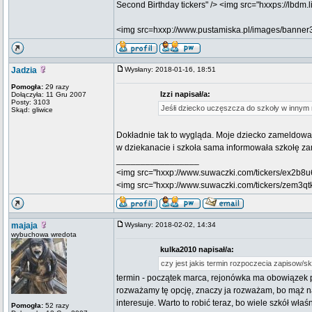
Second Birthday tickers" /> <img src="hxxps://lbdm.
<img src=hxxp://www.pustamiska.pl/images/banner3.
Jadzia
Wysłany: 2018-01-16, 18:51
Pomogła:
29 razy
Izzi napisał/a:
Dołączyła: 11 Gru 2007
Posty: 3103
Jeśłi dziecko uczęszcza do szkoły w innym re
Skąd: gliwice
Dokładnie tak to wygląda. Moje dziecko zameldowa
w dziekanacie i szkoła sama informowała szkołę za
_________________
<img src="hxxp://www.suwaczki.com/tickers/ex2b8u
<img src="hxxp://www.suwaczki.com/tickers/zem3qt
majaja
Wysłany: 2018-02-02, 14:34
wybuchowa wredota
kulka2010 napisał/a:
czy jest jakis termin rozpoczecia zapisow/s
termin - początek marca, rejonówka ma obowiązek pr
rozważamy tę opcję, znaczy ja rozważam, bo mąż na 
interesuje. Warto to robić teraz, bo wiele szkół właś
Pomogła:
52 razy