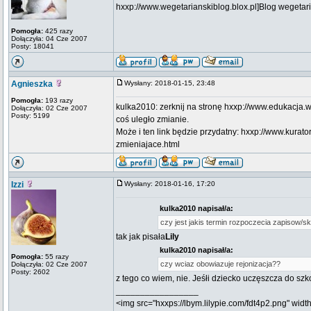
hxxp://www.wegetarianskiblog.blox.pl]Blog wegetari
Pomogła:
425 razy
Dołączyła: 04 Cze 2007
Posty: 18041
Agnieszka
Wysłany: 2018-01-15, 23:48
Pomogła:
193 razy
kulka2010: zerknij na stronę hxxp://www.edukacja.w
Dołączyła: 02 Cze 2007
Posty: 5199
coś uległo zmianie.
Może i ten link będzie przydatny: hxxp://www.kurat
zmieniajace.html
Izzi
Wysłany: 2018-01-16, 17:20
kulka2010 napisał/a:
czy jest jakis termin rozpoczecia zapisow/s
tak jak pisała
Lily
kulka2010 napisał/a:
Pomogła:
55 razy
czy wciaz obowiazuje rejonizacja??
Dołączyła: 02 Cze 2007
Posty: 2602
z tego co wiem, nie. Jeśłi dziecko uczęszcza do szk
_________________
<img src="hxxps://lbym.lilypie.com/fdt4p2.png" width