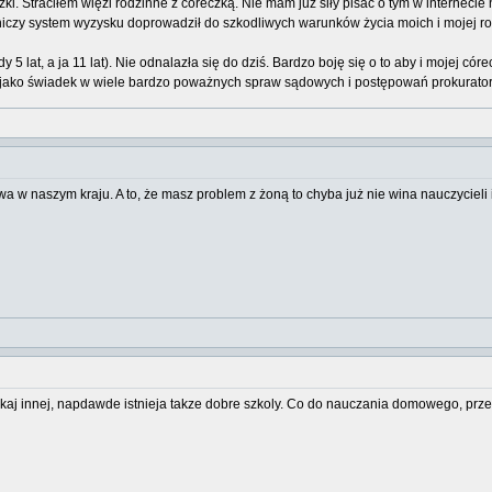
i. Straciłem więzi rodzinne z córeczką. Nie mam już siły pisać o tym w internecie
iczy system wyzysku doprowadził do szkodliwych warunków życia moich i mojej ro
y 5 lat, a ja 11 lat). Nie odnalazła się do dziś. Bardzo boję się o to aby i mojej có
ako świadek w wiele bardzo poważnych spraw sądowych i postępowań prokuratorskic
wa w naszym kraju. A to, że masz problem z żoną to chyba już nie wina nauczycieli
zukaj innej, napdawde istnieja takze dobre szkoly. Co do nauczania domowego, prz