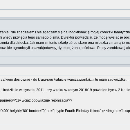
ania. Nie zgadzałem i nie zgadzam się na indoktrynację mojej córeczki fanatyczną
mi wtedy przyjęcia tego samego pisma. Dyrektor powiedział, że mogę wysłać je pocz
edzenia dla dziecka. Jak mam zmienić szkołę córce skoro ona mieszka z mamą (z mo
cowskie ograniczyli ustaw(k)odawcy, dyrektor, żona, teściowa. Pracy zarobkowej a
calkiem doslownie - do kraju-raju /ratujcie warszawianki)... i tu mam zagwozdke...
l). Urodzil sie w styczniu 2011...czy w roku szkonym 2018/19 powinien byc w 2 klasie
a papierow/czy wciaz obowiazuje rejonizacja??
"400" height="80" border="0" alt="Lilypie Fourth Birthday tickers" /> <img src="hxxp: