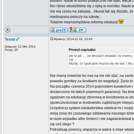
plusem. Nauki w domu praktycznie nie było, lekcje o
No i teraz obudziliśmy się z ręką w nocniku. Nauki 
nie ma czasu na zabawę... Akurat tak się złożyło, ż
niedospana psioczy na szkołę...
Totalnie nieprzemyślana reforma edukacji
Temid
Wysłany: 2014-11-16, 10:45
Dołączył: 22 Wrz 2014
Promyl napisał/a:
Posty: 20
jak to jak .... po lekcjach wsiadać na rowe
się ...
Myślę, że spokojnie można się nie dać ! My
Nie mamy rowerów bo nas na nie nie stać, na sanki 
powodu gonitwy za środkami do wegetacji. Życie t
Na początku czerwca 2014 poprosiłem kuratorium i 
dostarczono mi takich pisemnych gwarancji. Na tere
zgadzam na edukację zbiorową w kosztownej w utrzym
społecznościowe w środowisku najbliższym miejsc
Urzędniczy system edukatorstwa odebrał mi i mojej
moją żonę do czasowego oddawania naszego dziecka
w razie wypadku albo śmierci i nie zagwarantował
się coś złego ?
Potrzebuję pomocy, wsparcia w walce o moje własn