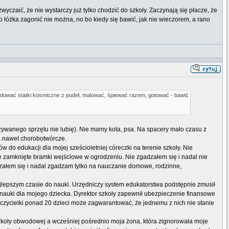
yczaić, że nie wystarczy już tylko chodzić do szkoły. Zaczynają się płacze, że
o łóżka zagonić nie można, no bo kiedy się bawić, jak nie wieczorem, a rano
, budować statki kosmiczne z pudeł, malować, śpiewać razem, gotować - bawić
używanego sprzętu nie lubię). Nie mamy kota, psa. Na spacery mało czasu z
a nawet chorobotwórcze.
o edukacji dla mojej sześcioletniej córeczki na terenie szkoły. Nie
ie zamknięte bramki wejściowe w ogrodzeniu. Nie zgadzałem się i nadal nie
adzałem się i nadal zgadzam tylko na nauczanie domowe, rodzinne,
jlepszym czasie do nauki. Urzędniczy system edukatorstwa podstępnie zmusił
auki dla mojego dziecka. Dyrektor szkoły zapewnił ubezpieczenie finansowe
zycielki ponad 20 dzieci może zagwarantować, że jednemu z nich nie stanie
zkoły obwodowej a wcześniej pośrednio moja żona, która zignorowała moje