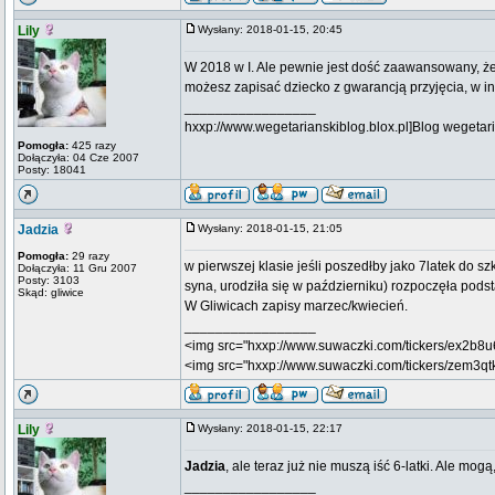
Lily
Wysłany: 2018-01-15, 20:45
W 2018 w I. Ale pewnie jest dość zaawansowany, żeby
możesz zapisać dziecko z gwarancją przyjęcia, w i
_________________
hxxp://www.wegetarianskiblog.blox.pl]Blog wegetari
Pomogła:
425 razy
Dołączyła: 04 Cze 2007
Posty: 18041
Jadzia
Wysłany: 2018-01-15, 21:05
Pomogła:
29 razy
w pierwszej klasie jeśli poszedłby jako 7latek do s
Dołączyła: 11 Gru 2007
Posty: 3103
syna, urodziła się w październiku) rozpoczęła podsta
Skąd: gliwice
W Gliwicach zapisy marzec/kwiecień.
_________________
<img src="hxxp://www.suwaczki.com/tickers/ex2b8u
<img src="hxxp://www.suwaczki.com/tickers/zem3qt
Lily
Wysłany: 2018-01-15, 22:17
Jadzia
, ale teraz już nie muszą iść 6-latki. Ale mo
_________________