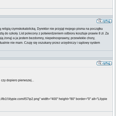
 religią rzymskokatolicką. Dyrektor nie przyjął mojego pisma na początku
tą do szkoły. List polecony z potwierdzeniem odbioru kosztuje prawie 8 zł. Za
ją żoną) a ja jestem bezdomny, niepełnosprawny, przewlekle chory,
ktualnie nie mam. Czuję się oszukany przez urzędniczy i sądowy system
 czy dopiero pierwszej...
//lb1f.lilypie.com/IS7ip2.png" width="400" height="80" border="0" alt="Lilypie