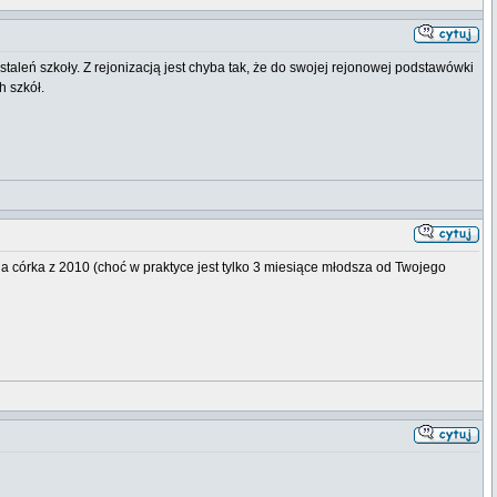
taleń szkoły. Z rejonizacją jest chyba tak, że do swojej rejonowej podstawówki
h szkół.
Moja córka z 2010 (choć w praktyce jest tylko 3 miesiące młodsza od Twojego