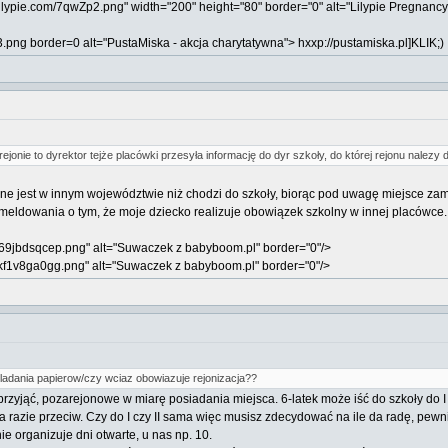
lilypie.com/7qwZp2.png" width="200" height="80" border="0" alt="Lilypie Pregnancy 
png border=0 alt="PustaMiska - akcja charytatywna"> hxxp://pustamiska.pl]KLIK;)
jonie to dyrektor tejże placówki przesyła informację do dyr szkoły, do której rejonu nalezy 
ne jest w innym województwie niż chodzi do szkoły, biorąc pod uwagę miejsce z
meldowania o tym, że moje dziecko realizuje obowiązek szkolny w innej placówce.
69jbdsqcep.png" alt="Suwaczek z babyboom.pl" border="0"/>
kf1v8ga0gg.png" alt="Suwaczek z babyboom.pl" border="0"/>
kladania papierow/czy wciaz obowiazuje rejonizacja??
zyjąć, pozarejonowe w miarę posiadania miejsca. 6-latek może iść do szkoły do I k
razie przeciw. Czy do I czy II sama więc musisz zdecydować na ile da radę, pewni
nie organizuje dni otwarte, u nas np. 10.