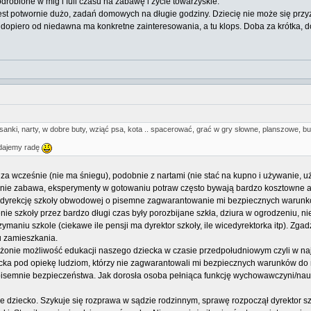
drobione w mig i full czasu na zabawę i życie towarzyskie.
jest potwornie dużo, zadań domowych na długie godziny. Dziecię nie może się przyzw
e dopiero od niedawna ma konkretne zainteresowania, a tu klops. Doba za krótka, d
ry, sanki, narty, w dobre buty, wziąć psa, kota .. spacerować, grać w gry słowne, planszowe
 dajemy radę
za wcześnie (nie ma śniegu), podobnie z nartami (nie stać na kupno i używanie, 
o nie zabawa, eksperymenty w gotowaniu potraw często bywają bardzo kosztowne 
dyrekcję szkoły obwodowej o pisemne zagwarantowanie mi bezpiecznych warunków d
nie szkoły przez bardzo długi czas były porozbijane szkła, dziura w ogrodzeniu, n
aniu szkole (ciekawe ile pensji ma dyrektor szkoły, ile wicedyrektorka itp). Zg
u zamieszkania.
 żonie możliwość edukacji naszego dziecka w czasie przedpołudniowym czyli w na
 pod opiekę ludziom, którzy nie zagwarantowali mi bezpiecznych warunków do n
 pisemnie bezpieczeństwa. Jak dorosła osoba pełniąca funkcję wychowawczyni/nauc
e dziecko. Szykuje się rozprawa w sądzie rodzinnym, sprawę rozpoczął dyrektor s