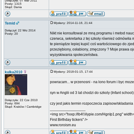
Dołączyła: 07 Mar 2011
Posty: 1315
Skąd: Dania
Temid
Wysłany: 2014-11-16, 21:44
Dołączył: 22 Wrz 2014
Nikt nie konsultował ze mną programu i metod naucz
Posty: 20
czerwca, sekretarka z tej szkoły również odmówiła 
te pieniądze lepiej kupić coś wartościowego do zj
przeziębiony, osłabiony, zmęczony ? Moje prawa oj
wyzyskiwania społeczeństwa.
kulka2010
Wysłany: 2018-01-15, 17:44
powracam... w przenosni - na lono forum i byc moze 
syn w Anglii od 3 lat chodzi do szkoly (Infant schoo
Dołączyła: 22 Cze 2010
czy jest jakis termin rozpoczecia zapisow/skladani
Posty: 694
Skąd: Kraków / Cambridge
_________________
<img src="hxxp://lb4f.lilypie.com/HgnIp1.png" width=
First Birthday tickers" />
www.roroism.eu