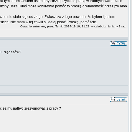
 na tym forum. Jestem osłabiony ciężką fizycznie pracą w trudnych warunkach.
dziny. Jeżeli ktoś może konkretnie pomóc to proszę o wiadomość przez pw albo
reczce nie stało się coś złego. Zwłaszcza z tego powodu, że byłem i jestem
h. Nie mam w tej chwili sił dalej pisać. Proszę, pomóżcie.
Ostatnio zmieniony przez Temid 2014-11-16, 21:27, w całości zmieniany 1 raz
 i urzędasów?
eciez musialbyc zrezygnowac z pracy ?