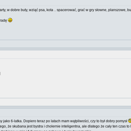
i, narty, w dobre buty, wziąć psa, kota .. spacerować, grać w gry słowne, planszowe
 radę
]
lasy jako 6-latka. Dopiero teraz po latach mam wątpliwości, czy to był dobry pomysł
latego, że skubana jest bystra i cholernie inteligentna, ale dlatego że cały ten cza