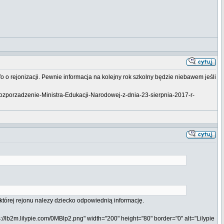
o o rejonizacji. Pewnie informacja na kolejny rok szkolny będzie niebawem jeśli
,Rozporzadzenie-Ministra-Edukacji-Narodowej-z-dnia-23-sierpnia-2017-r-
o której rejonu nalezy dziecko odpowiednią informację.
s://lb2m.lilypie.com/0MBlp2.png" width="200" height="80" border="0" alt="Lilypie