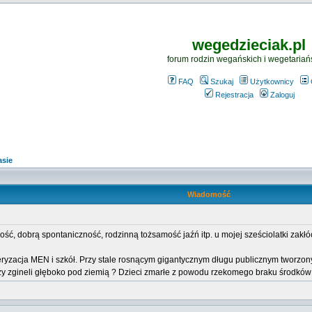
wegedzieciak.pl
forum rodzin wegańskich i wegetariań
FAQ
Szukaj
Użytkownicy
Rejestracja
Zaloguj
asie
Wiadomość
ść, dobrą spontaniczność, rodzinną tożsamość jaźń itp. u mojej sześciolatki zak
zacja MEN i szkół. Przy stale rosnącym gigantycznym długu publicznym tworzonym 
zy zgineli głęboko pod ziemią ? Dzieci zmarłe z powodu rzekomego braku środków n