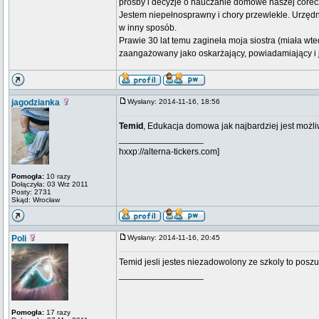
prośby i decyzje o nauczanie domowe naszej córeczk
Jestem niepełnosprawny i chory przewlekle. Urzędn
w inny sposób.
Prawie 30 lat temu zagineła moja siostra (miała wted
zaangażowany jako oskarżający, powiadamiający i j
jagodzianka
Wysłany: 2014-11-16, 18:56
Temid
, Edukacja domowa jak najbardziej jest możli
_________________
hxxp://alterna-tickers.com]
Pomogła:
10 razy
Dołączyła: 03 Wrz 2011
Posty: 2731
Skąd: Wrocław
Poli
Wysłany: 2014-11-16, 20:45
Temid jesli jestes niezadowolony ze szkoly to pos
_________________
Pomogła:
17 razy