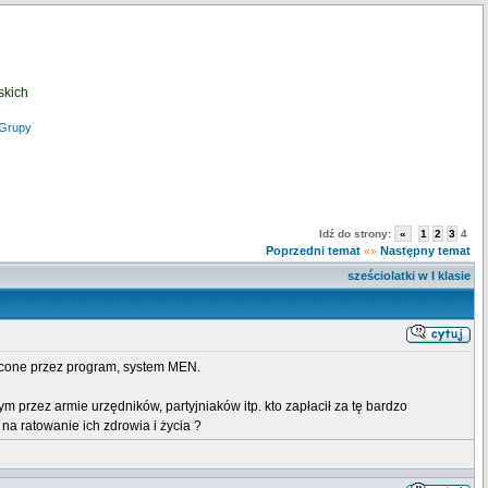
skich
Grupy
Idź do strony:
«
1
2
3
4
Poprzedni temat
Następny temat
«»
sześciolatki w I klasie
łócone przez program, system MEN.
przez armie urzędników, partyjniaków itp. kto zapłacił za tę bardzo
a ratowanie ich zdrowia i życia ?