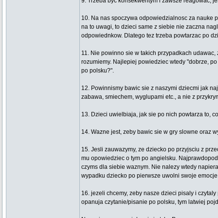
9. Trzeba byc konsekwentym i zawsze reagowac, jes
10. Na nas spoczywa odpowiedzialnosc za nauke po
na to uwagi, to dzieci same z siebie nie zaczna na
odpowiednkow. Dlatego tez trzeba powtarzac po dzi
11. Nie powinno sie w takich przypadkach udawac, 
rozumiemy. Najlepiej powiedziec wtedy "dobrze, po an
po polsku?".
12. Powinnismy bawic sie z naszymi dziecmi jak naj
zabawa, smiechem, wyglupami etc., a nie z przykr
13. Dzieci uwielbiaja, jak sie po nich powtarza to, c
14. Wazne jest, zeby bawic sie w gry slowne oraz 
15. Jesli zauwazymy, ze dziecko po przyjsciu z pr
mu opowiedziec o tym po angielsku. Najprawdopod
czyms dla siebie waznym. Nie nalezy wtedy napiera
wypadku dziecko po pierwsze uwolni swoje emocje,
16. jezeli chcemy, zeby nasze dzieci pisaly i czyta
opanuja czytanie/pisanie po polsku, tym latwiej pojd