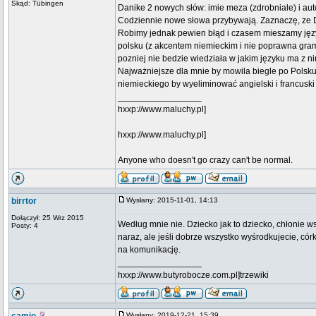
Skąd: Tübingen
Danike 2 nowych słów: imie meza (zdrobniale) i au
Codziennie nowe słowa przybywają. Zaznaczę, ze Da
Robimy jednak pewien błąd i czasem mieszamy język
polsku (z akcentem niemieckim i nie poprawna grama
pozniej nie bedzie wiedziała w jakim języku ma z ni
Najważniejsze dla mnie by mowila biegle po Polsku i
niemieckiego by wyeliminować angielski i francuski 
_________________
hxxp://www.maluchy.pl]
hxxp://www.maluchy.pl]
Anyone who doesn't go crazy can't be normal.
birrtor
Wysłany: 2015-11-01, 14:13
Dołączył: 25 Wrz 2015
Według mnie nie. Dziecko jak to dziecko, chłonie w
Posty: 4
naraz, ale jeśli dobrze wszystko wyśrodkujecie, 
na komunikację.
_________________
hxxp://www.butyrobocze.com.pl]trzewiki
Wysłany: 2019-12-21, 15:39