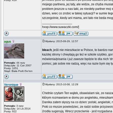
Posty: 419
mojego partnera, jej taty, ale widze, ze chyba mus
problem jeszcze u nas taki, ze niestety partner moj 
dziwo, wiec co zrobic w takiej sytuacji? w sumie t
szczegolnie, kiedy ani mama, ani tato nie beda mo
_________________
hxxp://www.suwaczki.com/]
agus
Wysłany: 2015-09-29, 12:57
bleach
, jeśli nie mieszkacie w Polsce, to bardzo n
każdej strony i chwytają go też w szkole szybko, go
mówienia/pisania i już zawsze będzie to dla nich '
Pomogła:
44 razy
pomoc, jak sobie nie radzą, więc na razie bym się t
Dołączyła: 11 Cze 2007
Posty: 1051
Skąd: Biała Podl./So'ton
Veronique
Wysłany: 2015-10-08, 12:29
Chetnie czytam Ten wątek, obawialam sie, ze nasz
którym rozmawiam w domu po angielsku, mieszkamy 
Danika zatem słyszy na co dzien: polski, angielski, ni
Pomogła:
3 razy
Poki co musze powiedziec, ze radzi sobie przyzwoic
Dołączyła: 14 Lis 2014
źrodła sugerują. Wrecz przeciwnie - jest rozgadana
Posty: 922