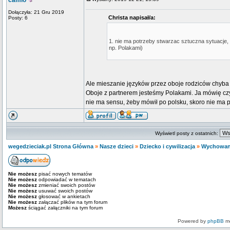
camio
Dołączyła: 21 Gru 2019
Christa napisał/a:
Posty: 6
1. nie ma potrzeby stwarzac sztuczna sytuacje, 
np. Polakami)
Ale mieszanie języków przez oboje rodziców chyba
Oboje z partnerem jesteśmy Polakami. Ja mówię czy
nie ma sensu, żeby mówił po polsku, skoro nie ma 
Wyświetl posty z ostatnich:
wegedzieciak.pl Strona Główna
»
Nasze dzieci
»
Dziecko i cywilizacja
»
Wychowani
Nie możesz
pisać nowych tematów
Nie możesz
odpowiadać w tematach
Nie możesz
zmieniać swoich postów
Nie możesz
usuwać swoich postów
Nie możesz
głosować w ankietach
Nie możesz
załączać plików na tym forum
Możesz
ściągać załączniki na tym forum
Powered by
phpBB
mo