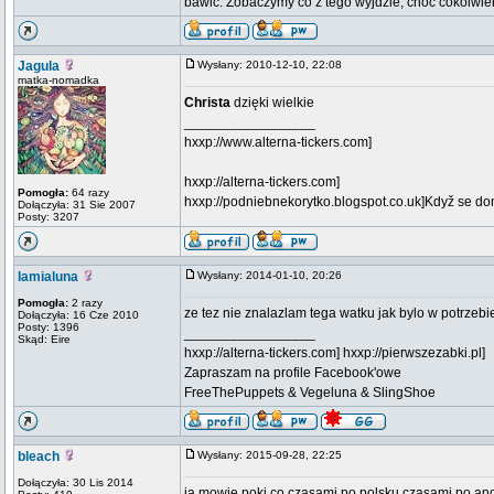
bawic. Zobaczymy co z tego wyjdzie, choc cokolwiek 
Jagula
Wysłany: 2010-12-10, 22:08
matka-nomadka
Christa
dzięki wielkie
_________________
hxxp://www.alterna-tickers.com]
hxxp://alterna-tickers.com]
Pomogła:
64 razy
hxxp://podniebnekorytko.blogspot.co.uk]Když se doma
Dołączyła: 31 Sie 2007
Posty: 3207
lamialuna
Wysłany: 2014-01-10, 20:26
Pomogła:
2 razy
ze tez nie znalazlam tega watku jak bylo w potrzebi
Dołączyła: 16 Cze 2010
Posty: 1396
_________________
Skąd: Eire
hxxp://alterna-tickers.com]
hxxp://pierwszezabki.pl]
Zapraszam na profile Facebook'owe
FreeThePuppets & Vegeluna & SlingShoe
bleach
Wysłany: 2015-09-28, 22:25
Dołączyła: 30 Lis 2014
ja mowie poki co czasami po polsku czasami po angi