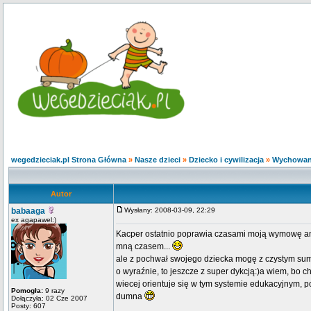
wegedzieciak.pl Strona Główna
»
Nasze dzieci
»
Dziecko i cywilizacja
»
Wychowani
Autor
babaaga
Wysłany: 2008-03-09, 22:29
ex agapawel:)
Kacper ostatnio poprawia czasami moją wymowę a
mną czasem...
ale z pochwał swojego dziecka mogę z czystym sumie
o wyraźnie, to jeszcze z super dykcją:)a wiem, bo ch
wiecej orientuje się w tym systemie edukacyjnym,
Pomogła:
9 razy
dumna
Dołączyła: 02 Cze 2007
Posty: 607
_________________