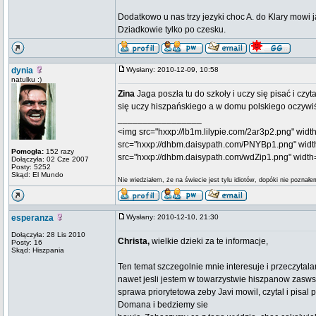
Dodatkowo u nas trzy jezyki choc A. do Klary mowi 
Dziadkowie tylko po czesku.
dynia
Wysłany: 2010-12-09, 10:58
natulku :)
Zina
Jaga poszła tu do szkoły i uczy się pisać i cz
się uczy hiszpańskiego a w domu polskiego oczywiśc
_________________
<img src="hxxp://lb1m.lilypie.com/2ar3p2.png" width=
src="hxxp://dhbm.daisypath.com/PNYBp1.png" width=
Pomogła:
152 razy
src="hxxp://dhbm.daisypath.com/wdZip1.png" width="
Dołączyła: 02 Cze 2007
Posty: 5252
Skąd: El Mundo
Nie wiedziałem, że na świecie jest tylu idiotów, dopóki nie poznał
esperanza
Wysłany: 2010-12-10, 21:30
Dołączyła: 28 Lis 2010
Christa,
wielkie dzieki za te informacje,
Posty: 16
Skąd: Hiszpania
Ten temat szczegolnie mnie interesuje i przeczytal
nawet jesli jestem w towarzystwie hiszpanow zasws
sprawa priorytetowa zeby Javi mowil, czytal i pisal
Domana i bedziemy sie