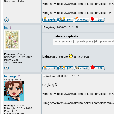
Skąd: Isle of Man
<img src="hxxp://www.alterna-tickers.com/tickers/
<img src="hxxp://www.alterna-tickers.com/tickers/
ina
Wysłany: 2008-03-10, 11:49
babaaga napisał/a:
poza tym mam juz prawie pracę jako pomocnic
Pomogła:
51 razy
babaaga
gratuluje
fajna praca
Dołączyła: 02 Cze 2007
Posty: 2936
Skąd: południe
babaaga
Wysłany: 2008-03-10, 12:57
ex agapawel:)
dziękuję:D
_________________
<img src="hxxp://www.alterna-tickers.com/tickers/
<img src="hxxp://www.alterna-tickers.com/tickers/
Pomogła:
9 razy
Dołączyła: 02 Cze 2007
Posty: 607
Skąd: Isle of Man