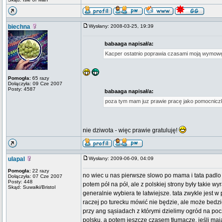
biechna
Wysłany: 2008-03-25, 19:39
babaaga napisał/a:
Kacper ostatnio poprawia czasami moją wymow
Pomogła:
65 razy
Dołączyła: 09 Cze 2007
Posty: 4587
babaaga napisał/a:
poza tym mam juz prawie pracę jako pomocnic
nie dziwota - więc prawie gratuluję!
ulapal
Wysłany: 2009-06-09, 04:09
Pomogła:
22 razy
no wiec u nas pierwsze slowo po mama i tata padlo p
Dołączyła: 07 Cze 2007
Posty: 448
potem pół na pół, ale z polskiej strony były takie wy
Skąd: Suwałki/Bristol
generalnie wybiera te latwiejsze. tata zwykle jest 
raczej po turecku mówić nie będzie, ale może bedz
przy ang sąsiadach z którymi dzielimy ogród na pocz
polsku, a potem jeszcze czasem tłumaczę, jeśli maj