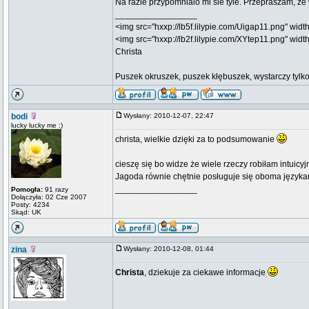
Na razie przypomnialo mi sie tyle. Przepraszam, ze 
_________________
<img src="hxxp://lb5f.lilypie.com/Uigap11.png" width=
<img src="hxxp://lb2f.lilypie.com/XYtep11.png" width
Christa
Puszek okruszek, puszek kłębuszek, wystarczy tylko, 
bodi
Wysłany: 2010-12-07, 22:47
lucky lucky me :)
christa, wielkie dzięki za to podsumowanie
cieszę się bo widze że wiele rzeczy robiłam intuic
Jagoda równie chętnie posługuje się oboma język
_________________
Pomogła:
91 razy
Dołączyła: 02 Cze 2007
Posty: 4234
Skąd: UK
zina
Wysłany: 2010-12-08, 01:44
Christa
, dziekuje za ciekawe informacje