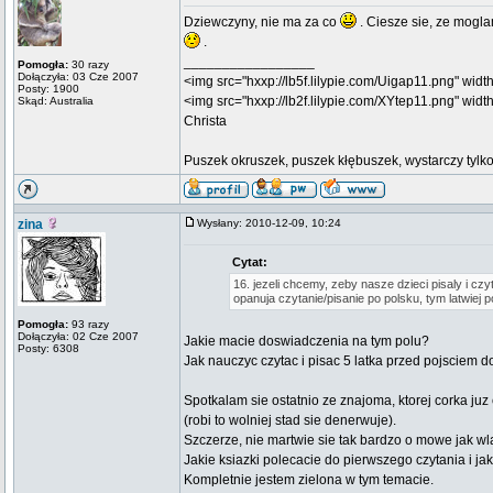
Dziewczyny, nie ma za co
. Ciesze sie, ze mogl
.
_________________
Pomogła:
30 razy
Dołączyła: 03 Cze 2007
<img src="hxxp://lb5f.lilypie.com/Uigap11.png" width=
Posty: 1900
<img src="hxxp://lb2f.lilypie.com/XYtep11.png" width
Skąd: Australia
Christa
Puszek okruszek, puszek kłębuszek, wystarczy tylko, 
zina
Wysłany: 2010-12-09, 10:24
Cytat:
16. jezeli chcemy, zeby nasze dzieci pisaly i cz
opanuja czytanie/pisanie po polsku, tym latwiej p
Pomogła:
93 razy
Dołączyła: 02 Cze 2007
Jakie macie doswiadczenia na tym polu?
Posty: 6308
Jak nauczyc czytac i pisac 5 latka przed pojsciem do
Spotkalam sie ostatnio ze znajoma, ktorej corka juz 
(robi to wolniej stad sie denerwuje).
Szczerze, nie martwie sie tak bardzo o mowe jak wl
Jakie ksiazki polecacie do pierwszego czytania i j
Kompletnie jestem zielona w tym temacie.