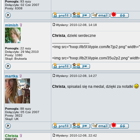
Pomogła:
93 razy
Dołączyła: 02 Cze 2007
Posty: 6308
mimish
Wysłany: 2010-12-08, 14:18
Christa
, dzieki serdeczne
_________________
<img src="hxxp://lb5f.lilypie.com/fe7jp2.png" width="
Pomogła:
22 razy
Dołączyła: 29 Maj 2010
Posty: 1080
<img src="hxxp://lb2f.lilypie.com/35u2p2.png" width=
Skąd: Bruksela
martka
Wysłany: 2010-12-08, 14:27
Christa
, spisałaś się na medal, dzięki za notatki
Pomogła:
88 razy
Dołączyła: 05 Cze 2007
Posty: 3822
Skąd: UK
Christa
Wysłany: 2010-12-08, 22:42