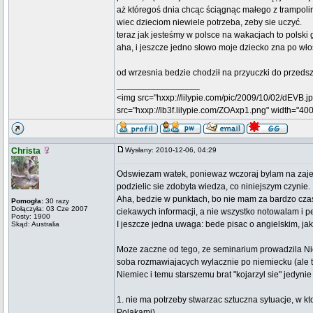
aż któregoś dnia chcąc ściągnąc małego z trampolin
wiec dzieciom niewiele potrzeba, zeby sie uczyć.
teraz jak jesteśmy w polsce na wakacjach to polski 
aha, i jeszcze jedno słowo moje dziecko zna po 
od wrzesnia bedzie chodził na przyuczki do przedsz
_________________
<img src="hxxp://lilypie.com/pic/2009/10/02/dEVB.jpg
src="hxxp://lb3f.lilypie.com/ZOAxp1.png" width="400"
Christa
Wysłany: 2010-12-06, 04:29
Odswiezam watek, poniewaz wczoraj bylam na zajeb
podzielic sie zdobyta wiedza, co niniejszym czynie.
Aha, bedzie w punktach, bo nie mam za bardzo czas
Pomogła:
30 razy
Dołączyła: 03 Cze 2007
ciekawych informacji, a nie wszystko notowalam i 
Posty: 1900
I jeszcze jedna uwaga: bede pisac o angielskim, jako
Skąd: Australia
Moze zaczne od tego, ze seminarium prowadzila Niem
soba rozmawiajacych wylacznie po niemiecku (ale to 
Niemiec i temu starszemu brat "kojarzyl sie" jedyni
1. nie ma potrzeby stwarzac sztuczna sytuacje, w kt
Polakami)