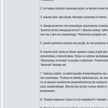
2. im lepiej dziecko opanuje jezyk, w ktorym mowi sie
3. wazne jest, aby jezyk, ktorego uzywamy w domu, 
4. dwujezycznosc nie powoduje opoznienia rozwoju m
"pewnie przez dwujezycznosc" i dluzej czekac, tylk
nie ma z tym nic wspolnego. Potocznie przyjelo sie,
5. jezeli samemu miesza sie jezyki, to nie powinno
6. wazne jest, zeby w miare uplywu czasu (czyli jak
slownictwa z dziecinstwa. Dzieci w szkole spotykaj
"dotrzymac im kroku" w jezyku rodzimym. Powinnism
"dorosle" tematy etc.
7. Nalezy ustalic, w jakim jezyku komunikujemy sie z
nie rozumieja. Trzeba im wtedy wytlumaczyc, ze mo
co w danym momencie powiedzielismy do naszych dzi
uzyc angielskiego. Mozna tez prosic nasze dzieci o
jezykowym.
8. Trzeba wspierac dzieci w ich wysilkach i chwali