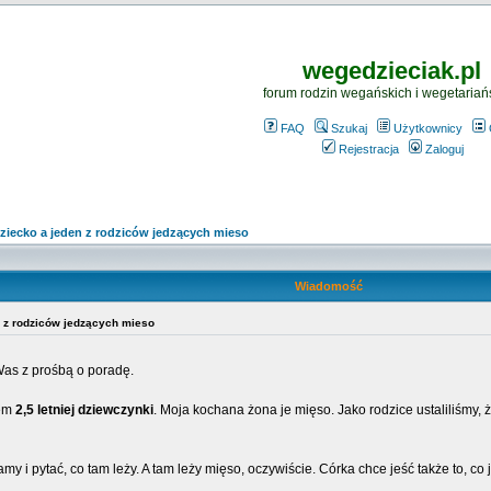
wegedzieciak.pl
forum rodzin wegańskich i wegetariań
FAQ
Szukaj
Użytkownicy
Rejestracja
Zaloguj
iecko a jeden z rodziców jedzących mieso
Wiadomość
 z rodziców jedzących mieso
as z prośbą o poradę.
cem
2,5 letniej dziewczynki
. Moja kochana żona je mięso. Jako rodzice ustaliliśmy, 
y i pytać, co tam leży. A tam leży mięso, oczywiście. Córka chce jeść także to, co