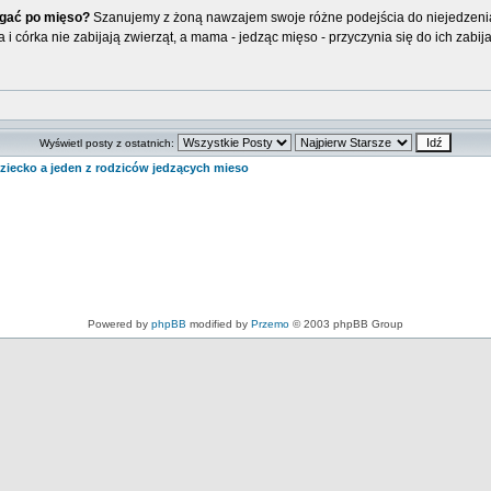
ęgać po mięso?
Szanujemy z żoną nawzajem swoje różne podejścia do niejedzeni
ta i córka nie zabijają zwierząt, a mama - jedząc mięso - przyczynia się do ich zabij
Wyświetl posty z ostatnich:
iecko a jeden z rodziców jedzących mieso
Powered by
phpBB
modified by
Przemo
© 2003 phpBB Group