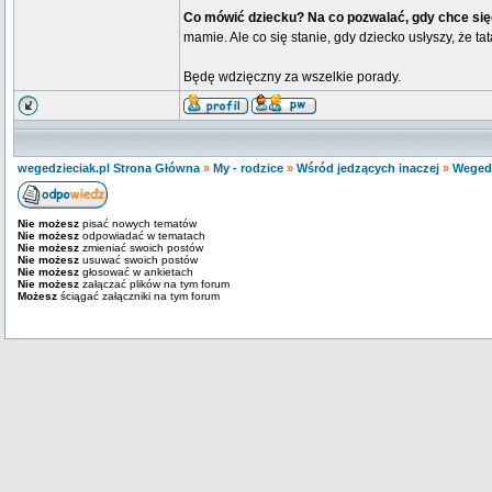
Co mówić dziecku? Na co pozwalać, gdy chce si
mamie. Ale co się stanie, gdy dziecko usłyszy, że ta
Będę wdzięczny za wszelkie porady.
wegedzieciak.pl Strona Główna
»
My - rodzice
»
Wśród jedzących inaczej
»
Wegedz
Nie możesz
pisać nowych tematów
Nie możesz
odpowiadać w tematach
Nie możesz
zmieniać swoich postów
Nie możesz
usuwać swoich postów
Nie możesz
głosować w ankietach
Nie możesz
załączać plików na tym forum
Możesz
ściągać załączniki na tym forum