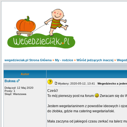
wegedzieciak.pl Strona Główna
»
My - rodzice
»
Wśród jedzących inaczej
»
Wegedz
Autor
Bukwa
Wysłany: 2020-05-12, 13:41
Wegedziecko a jeden
Dołączył: 12 Maj 2020
Cześć!
Posty: 1
Skąd: Warszawa
To mój pierwszy post na forum
Zwracam się do W
Jestem wegetarianinem z powodów ideowych i oj
do żłobka, gdzie ma catering wegetariański.
Mała zaczyna od jakiegoś czasu zerkać na talerz mam