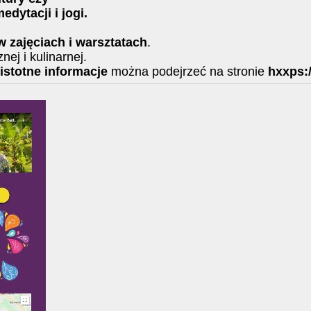
edytacji i jogi.
w zajęciach i warsztatach
.
ej i kulinarnej.
 istotne informacje
można podejrzeć na stronie
hxxps: