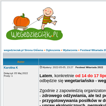
wegedzieciak.pl Strona Główna
»
Ogłoszenia
»
Wydarzenia
»
Festiwal Witariada 2
Autor
Karolina K
Wysłany: 2022-05-05, 23:27
Festiwal Witariada 2022
Dołączył: 05 Maj 2022
Latem
, konkretnie
od 14 do 17 li
Posty: 1
odbędzie się
wegetariańsko - we
Zgodnie z zapowiedzią organizator
-
zdrowego odżywiania, ale też p
- przygotowywania posiłków w d
- upraw ekologicznych, permakul