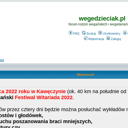
wegedzieciak.pl
forum rodzin wegańskich i wegetariań
FAQ
Szukaj
Użytkownicy
Rejestracja
Zaloguj
022
Wiadomość
pca 2022 roku w Kawęczynie
(ok. 40 km na południe od
gański
Festiwal Witariada 2022
.
ów przez cztery dni będzie można posłuchać wykładów 
ostów i głodówek,
uchu poszanowania braci mniejszych,
tury czy