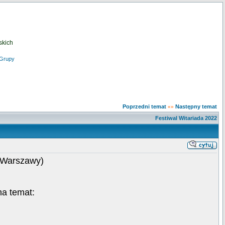
skich
Grupy
Poprzedni temat
Następny temat
«»
Festiwal Witariada 2022
 Warszawy)
na temat: