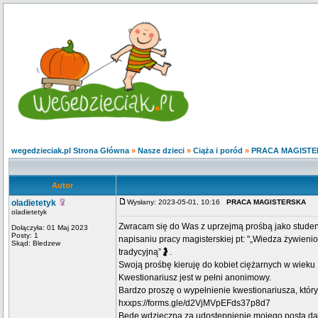
wegedzieciak.pl Strona Główna
»
Nasze dzieci
»
Ciąża i poród
»
PRACA MAGIST
Autor
oladietetyk
Wysłany: 2023-05-01, 10:16
PRACA MAGISTERSKA
oladietetyk
Zwracam się do Was z uprzejmą prośbą jako studentk
Dołączyła: 01 Maj 2023
Posty: 1
napisaniu pracy magisterskiej pt: "„Wiedza żywien
Skąd: Bledzew
tradycyjną”🤰.
Swoją prośbę kieruję do kobiet ciężarnych w wieku 1
Kwestionariusz jest w pełni anonimowy.
Bardzo proszę o wypełnienie kwestionariusza, który 
hxxps://forms.gle/d2VjMVpEFds37p8d7
Będę wdzięczna za udostępnienie mojego posta dal