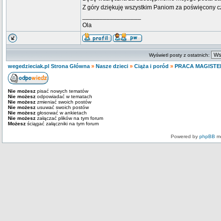
Z góry dziękuję wszystkim Paniom za poświęcony c
_________________
Ola
Wyświetl posty z ostatnich:
wegedzieciak.pl Strona Główna
»
Nasze dzieci
»
Ciąża i poród
»
PRACA MAGIST
Nie możesz
pisać nowych tematów
Nie możesz
odpowiadać w tematach
Nie możesz
zmieniać swoich postów
Nie możesz
usuwać swoich postów
Nie możesz
głosować w ankietach
Nie możesz
załączać plików na tym forum
Możesz
ściągać załączniki na tym forum
Powered by
phpBB
mo