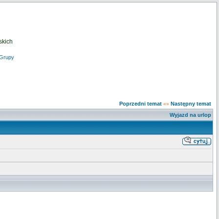
skich
Grupy
Poprzedni temat
Następny temat
«»
Wyjazd na urlop