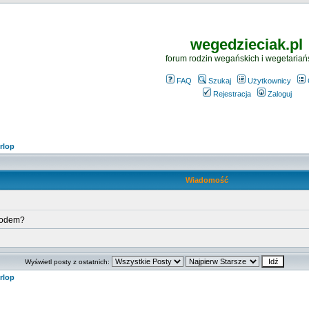
wegedzieciak.pl
forum rodzin wegańskich i wegetariań
FAQ
Szukaj
Użytkownicy
Rejestracja
Zaloguj
rlop
Wiadomość
hodem?
Wyświetl posty z ostatnich:
rlop