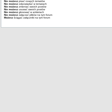
Nie możesz
pisać nowych tematów
Nie możesz
odpowiadać w tematach
Nie możesz
zmieniać swoich postów
Nie możesz
usuwać swoich postów
Nie możesz
głosować w ankietach
Nie możesz
załączać plików na tym forum
Możesz
ściągać załączniki na tym forum