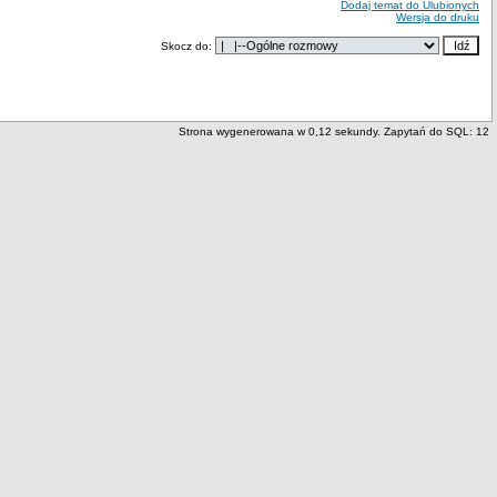
Dodaj temat do Ulubionych
Wersja do druku
Skocz do:
Strona wygenerowana w 0,12 sekundy. Zapytań do SQL: 12