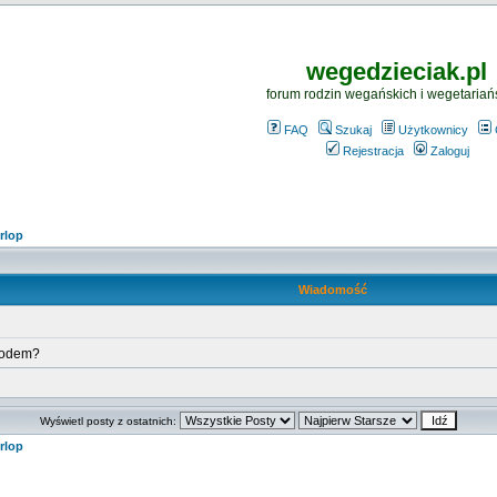
wegedzieciak.pl
forum rodzin wegańskich i wegetariań
FAQ
Szukaj
Użytkownicy
Rejestracja
Zaloguj
rlop
Wiadomość
hodem?
Wyświetl posty z ostatnich:
rlop