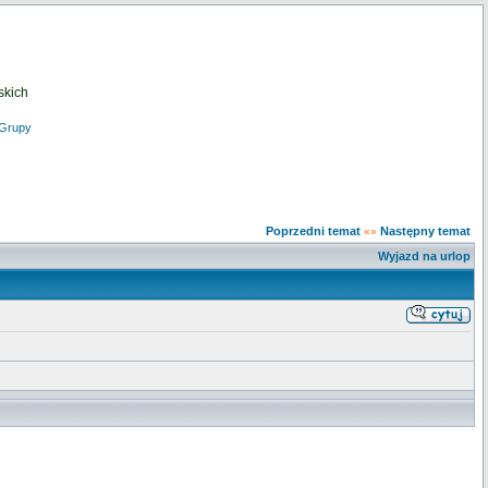
skich
Grupy
Poprzedni temat
Następny temat
«»
Wyjazd na urlop