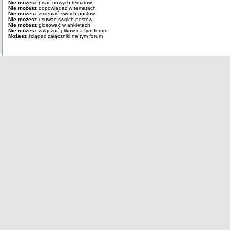
Nie możesz
pisać nowych tematów
Nie możesz
odpowiadać w tematach
Nie możesz
zmieniać swoich postów
Nie możesz
usuwać swoich postów
Nie możesz
głosować w ankietach
Nie możesz
załączać plików na tym forum
Możesz
ściągać załączniki na tym forum