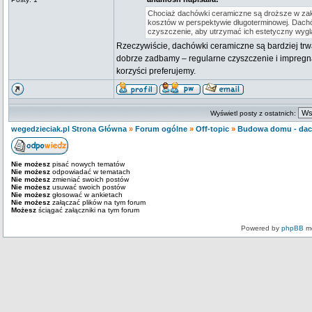
Chociaż dachówki ceramiczne są droższe w zaku
kosztów w perspektywie długoterminowej. Dach
czyszczenie, aby utrzymać ich estetyczny wyglą
Rzeczywiście, dachówki ceramiczne są bardziej trw
dobrze zadbamy – regularne czyszczenie i impregnac
korzyści preferujemy.
Wyświetl posty z ostatnich:
wegedzieciak.pl Strona Główna
»
Forum ogólne
»
Off-topic
»
Budowa domu - da
Nie możesz
pisać nowych tematów
Nie możesz
odpowiadać w tematach
Nie możesz
zmieniać swoich postów
Nie możesz
usuwać swoich postów
Nie możesz
głosować w ankietach
Nie możesz
załączać plików na tym forum
Możesz
ściągać załączniki na tym forum
Powered by
phpBB
mo