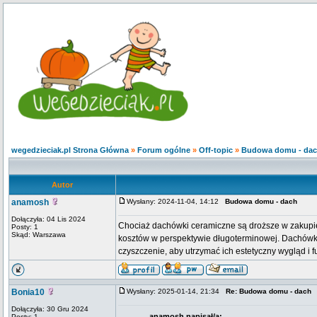
wegedzieciak.pl Strona Główna
»
Forum ogólne
»
Off-topic
»
Budowa domu - da
Autor
anamosh
Wysłany: 2024-11-04, 14:12
Budowa domu - dach
Dołączyła: 04 Lis 2024
Chociaż dachówki ceramiczne są droższe w zakupie
Posty: 1
Skąd: Warszawa
kosztów w perspektywie długoterminowej. Dachówk
czyszczenie, aby utrzymać ich estetyczny wygląd i 
Bonia10
Wysłany: 2025-01-14, 21:34
Re: Budowa domu - dach
Dołączyła: 30 Gru 2024
anamosh napisał/a:
Posty: 1