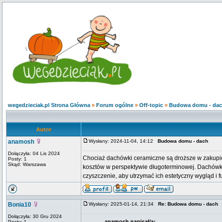
wegedzieciak.pl Strona Główna
»
Forum ogólne
»
Off-topic
»
Budowa domu - da
Autor
anamosh
Wysłany: 2024-11-04, 14:12
Budowa domu - dach
Dołączyła: 04 Lis 2024
Chociaż dachówki ceramiczne są droższe w zakupie
Posty: 1
Skąd: Warszawa
kosztów w perspektywie długoterminowej. Dachówk
czyszczenie, aby utrzymać ich estetyczny wygląd i 
Bonia10
Wysłany: 2025-01-14, 21:34
Re: Budowa domu - dach
Dołączyła: 30 Gru 2024
anamosh napisał/a:
Posty: 1