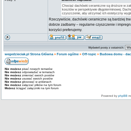
Chociaż dachówki ceramiczne są droższe w zaku
kosztów w perspektywie długoterminowej. Dach
czyszczenie, aby utrzymać ich estetyczny wyglą
Rzeczywiście, dachówki ceramiczne są bardziej trw
dobrze zadbamy – regularne czyszczenie i impregnac
korzyści preferujemy.
Wyświetl posty z ostatnich:
wegedzieciak.pl Strona Główna
»
Forum ogólne
»
Off-topic
»
Budowa domu - da
Nie możesz
pisać nowych tematów
Nie możesz
odpowiadać w tematach
Nie możesz
zmieniać swoich postów
Nie możesz
usuwać swoich postów
Nie możesz
głosować w ankietach
Nie możesz
załączać plików na tym forum
Możesz
ściągać załączniki na tym forum
Powered by
phpBB
mo