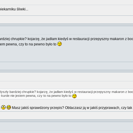
karniku śliwki...
bardziej chrupkie? kojarzę, że jadłam kiedyś w restauracji przepyszny makaron z bo
stem pewna, czy to na pewno było to
 Wyszły bardziej chrupkie? kojarzę, że jadłam kiedyś w restauracji przepyszny makaron z bo
 kurde nie jestem pewna, czy to na pewno było to
ć
Masz jakiś sprawdzony przepis? Obtaczasz ją w jakiś przyprawach, czy ta