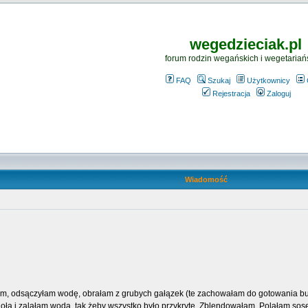
wegedzieciak.pl
forum rodzin wegańskich i wegetariań
FAQ
Szukaj
Użytkownicy
Rejestracja
Zaloguj
Wiadomość
, odsączyłam wodę, obrałam z grubych gałązek (te zachowałam do gotowania bul
oła i zalałam wodą, tak żeby wszystko było przykryte. Zblendowałam. Polałam sose