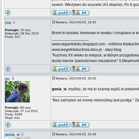
sosem. Włożyłam do suszarki (43 stopnie). Po 8 
zou
Wysłany: 2013-06-03, 19:35
Pomogła:
19 razy
Brzmi to bossko: kremowe w smaku i chrupiace w k
Dołączyła: 08 Gru 2010
Posty: 917
_________________
www.veganfotoku.blogspot.com - roślinna fotokuchni
www.wegefotokuchnia.blox.pl - stary blog
"Kuchnia XX wieku to miejsce, w którym przygotow
dużej mierze żywnościowo niezależne" S.Meyerovitz n
go.
Wysłany: 2013-06-03, 20:20
gosia_w
, myślisz, że ma to szansę wyjść w piekarni
_________________
"Bez odchyleń od normy niemożliwy jest postęp." Z
Pomogła:
86 razy
Dołączyła: 27 Lut 2011
Posty: 6285
Skąd: toro
gosia_w
Wysłany: 2013-06-03, 20:49