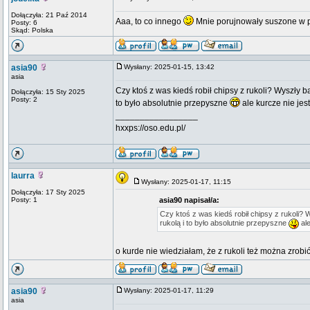
Dołączyła: 21 Paź 2014
Aaa, to co innego
Mnie porujnowały suszone w pie
Posty: 6
Skąd: Polska
asia90
Wysłany: 2025-01-15, 13:42
asia
Czy ktoś z was kiedś robił chipsy z rukoli? Wyszły 
Dołączyła: 15 Sty 2025
Posty: 2
to było absolutnie przepyszne
ale kurcze nie je
_________________
hxxps://oso.edu.pl/
laurra
Wysłany: 2025-01-17, 11:15
Dołączyła: 17 Sty 2025
Posty: 1
asia90 napisał/a:
Czy ktoś z was kiedś robił chipsy z rukoli?
rukolą i to było absolutnie przepyszne
ale
o kurde nie wiedziałam, że z rukoli też można zrobi
asia90
Wysłany: 2025-01-17, 11:29
asia