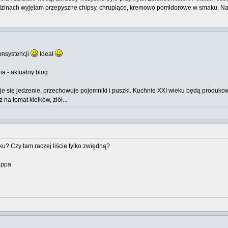
godzinach wyjęłam przepyszne chipsy, chrupiące, kremowo pomidorowe w smaku. 
onsystencji
Ideał
a - aktualny blog
uje się jedzenie, przechowuje pojemniki i puszki. Kuchnie XXI wieku będą produ
a temat kiełków, ziół...
ku? Czy tam raczej liście tylko zwiędną?
appa