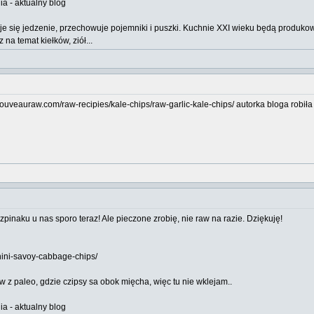
a - aktualny blog
uje się jedzenie, przechowuje pojemniki i puszki. Kuchnie XXI wieku będą produ
a temat kiełków, ziół...
/nouveauraw.com/raw-recipies/kale-chips/raw-garlic-kale-chips/ autorka bloga robiła
szpinaku u nas sporo teraz! Ale pieczone zrobię, nie raw na razie. Dziękuję!
hini-savoy-cabbage-chips/
w z paleo, gdzie czipsy sa obok mięcha, więc tu nie wklejam..
a - aktualny blog