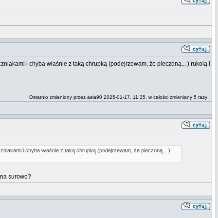
czniakami i chyba właśnie z taką chrupką (podejrzewam, że pieczoną... ) rukolą i
Ostatnio zmieniony przez asia90 2025-01-17, 11:35, w całości zmieniany 5 razy
czniakami i chyba właśnie z taką chrupką (podejrzewam, że pieczoną... )
k na surowo?