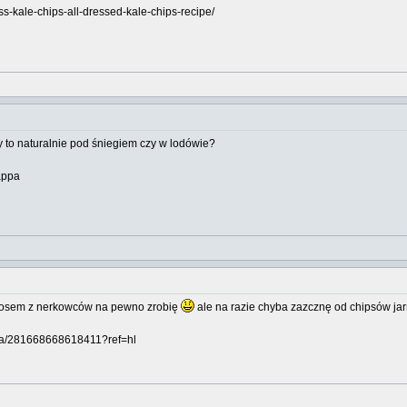
s-kale-chips-all-dressed-kale-chips-recipe/
 to naturalnie pod śniegiem czy w lodówie?
appa
z sosem z nerkowców na pewno zrobię
ale na razie chyba zazcznę od chipsów j
ka/281668668618411?ref=hl