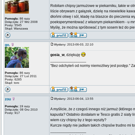
Robiłam chipsy jarmużowe w piekarniku, takie w oliwi
liście obrywam z gałązek, dzielę na niewielkie kaw
dłońmi oliwę i sól, kładę na blaszce do pieczenia 
Pomogła:
86 razy
poeksperymentować z własnym piekarnikiem - u mnie s
Dołączyła: 27 Wrz 2008
Posty: 5545
Myślę, że można spróbować z tym sosem też do piek
Skąd: Warszawa
go.
Wysłany: 2013-06-03, 22:10
gosia_w
, dziękuję
_________________
"Bez odchyleń od normy niemożliwy jest postęp." Z
Pomogła:
86 razy
Dołączyła: 27 Lut 2011
Posty: 6285
Skąd: toro
zou
Wysłany: 2013-06-04, 13:55
Pomogła:
19 razy
A myślicie, że z czegoś innego niż jarmuż (którego
Dołączyła: 08 Gru 2010
Posty: 917
kapusta? Ostatnio dostałam w Tesco gratis 2 siaty liś
wiem czy chipsy by z tego wyszły?
Kurcze nigdy nie jadłam takich chipsów trudno mi to 
_________________