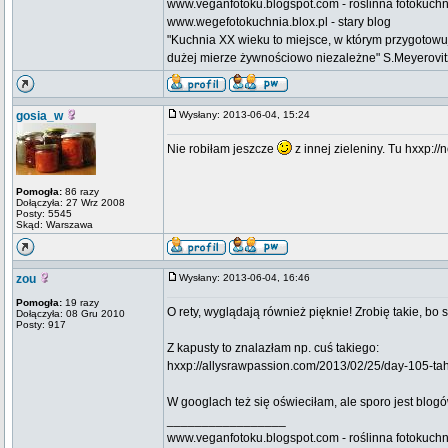
www.veganfotoku.blogspot.com - roślinna fotokuchni
www.wegefotokuchnia.blox.pl - stary blog
"Kuchnia XX wieku to miejsce, w którym przygotow
dużej mierze żywnościowo niezależne" S.Meyerovitz n
gosia_w
Wysłany: 2013-06-04, 15:24
Nie robiłam jeszcze
z innej zieleniny. Tu hxxp:/
Pomogła:
86 razy
Dołączyła: 27 Wrz 2008
Posty: 5545
Skąd: Warszawa
zou
Wysłany: 2013-06-04, 16:46
Pomogła:
19 razy
O rety, wyglądają również pięknie! Zrobię takie, bo 
Dołączyła: 08 Gru 2010
Posty: 917
Z kapusty to znalazłam np. cuś takiego:
hxxp://allysrawpassion.com/2013/02/25/day-105-ta
W googlach też się oświeciłam, ale sporo jest blogó
_________________
www.veganfotoku.blogspot.com - roślinna fotokuchni