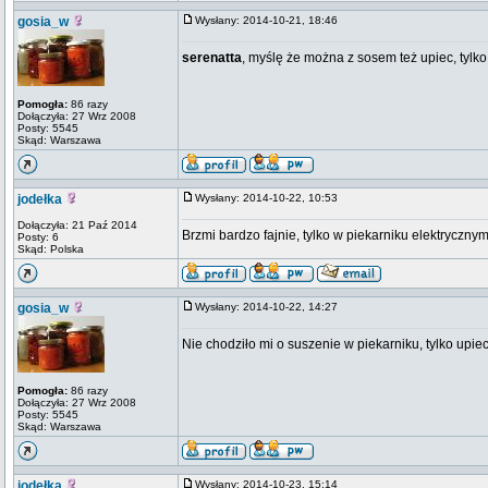
gosia_w
Wysłany: 2014-10-21, 18:46
serenatta
, myślę że można z sosem też upiec, tylko
Pomogła:
86 razy
Dołączyła: 27 Wrz 2008
Posty: 5545
Skąd: Warszawa
jodełka
Wysłany: 2014-10-22, 10:53
Dołączyła: 21 Paź 2014
Brzmi bardzo fajnie, tylko w piekarniku elektryczn
Posty: 6
Skąd: Polska
gosia_w
Wysłany: 2014-10-22, 14:27
Nie chodziło mi o suszenie w piekarniku, tylko upiec
Pomogła:
86 razy
Dołączyła: 27 Wrz 2008
Posty: 5545
Skąd: Warszawa
jodełka
Wysłany: 2014-10-23, 15:14