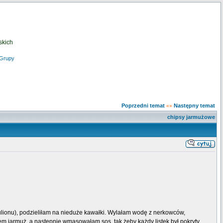
skich
Grupy
Poprzedni temat
Następny temat
«»
chipsy jarmużowe
ionu), podzieliłam na nieduże kawałki. Wylałam wodę z nerkowców,
m jarmuż, a następnie wmasowałam sos, tak żeby każdy listek był pokryty