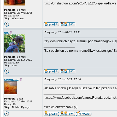
hxxp://ohsheglows.com/2014/03/12/6-tips-for-flawles
Pomogła:
86 razy
Dołączyła: 27 Wrz 2008
Posty: 5545
Skąd: Warszawa
go.
Wysłany: 2014-09-24, 15:11
Czy ktoś robił chipsy z jarmużu podmrożonego? Czy
_________________
"Bez odchyleń od normy niemożliwy jest postęp." Z
Pomogła:
86 razy
Dołączyła: 27 Lut 2011
Posty: 6285
Skąd: toro
serenatta
Wysłany: 2014-10-21, 17:40
jak sobie sprawię kiedyś suszarkę to ten przepis 
_________________
hxxps://www.facebook.com/pages/Renata-Ledzins
Pomogła:
1 raz
Dołączyła: 20 Gru 2011
Posty: 90
hxxp://pierwszezabki.pl]
Skąd: Dublin, Kętrzyn