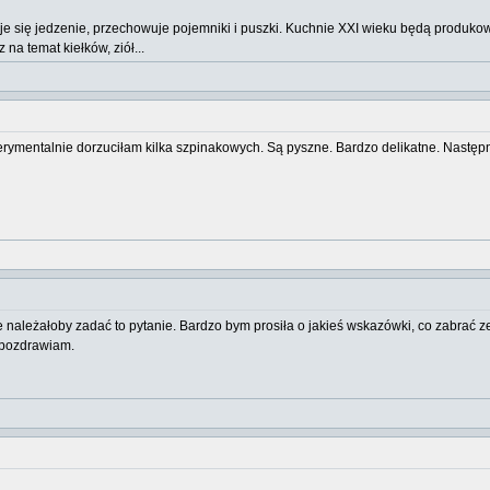
uje się jedzenie, przechowuje pojemniki i puszki. Kuchnie XXI wieku będą produ
a temat kiełków, ziół...
perymentalnie dorzuciłam kilka szpinakowych. Są pyszne. Bardzo delikatne. Nastę
e należałoby zadać to pytanie. Bardzo bym prosiła o jakieś wskazówki, co zabrać z
i pozdrawiam.