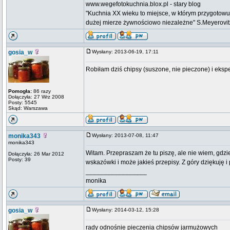
www.wegefotokuchnia.blox.pl - stary blog
"Kuchnia XX wieku to miejsce, w którym przygotow
dużej mierze żywnościowo niezależne" S.Meyerovitz n
gosia_w
Wysłany: 2013-06-19, 17:11
Robiłam dziś chipsy (suszone, nie pieczone) i eks
Pomogła:
86 razy
Dołączyła: 27 Wrz 2008
Posty: 5545
Skąd: Warszawa
monika343
Wysłany: 2013-07-08, 11:47
monika343
Witam. Przepraszam że tu piszę, ale nie wiem, gdzi
Dołączyła: 26 Mar 2012
Posty: 39
wskazówki i może jakieś przepisy. Z góry dziękuję 
_________________
monika
gosia_w
Wysłany: 2014-03-12, 15:28
rady odnośnie pieczenia chipsów jarmużowych