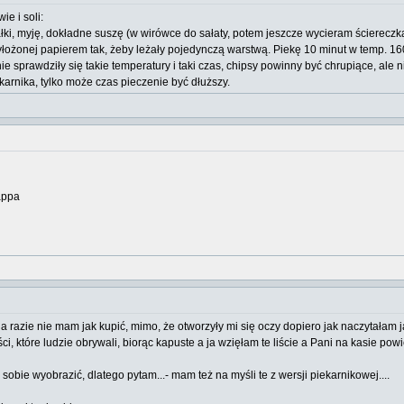
e i soli:
ałki, myję, dokładne suszę (w wirówce do sałaty, potem jeszcze wycieram ścierecz
wyłożonej papierem tak, żeby leżały pojedynczą warstwą. Piekę 10 minut w temp. 16
prawdziły się takie temperatury i taki czas, chipsy powinny być chrupiące, ale ni
arnika, tylko może czas pieczenie być dłuższy.
appa
 na razie nie mam jak kupić, mimo, że otworzyły mi się oczy dopiero jak naczytał
ci, które ludzie obrywali, biorąc kapuste a ja wzięłam te liście a Pani na kasie powie
sobie wyobrazić, dlatego pytam...- mam też na myśli te z wersji piekarnikowej....