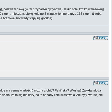
ką), polewam oliwą (w tm przypadku cytrynową), lekko solę, krótko wmasowuję
0 stopni, mieszam, piekę kolejne 5 minut w temperaturze 165 stopni (trzeba
e brązowe, bo wtedy stają się gorzkie).
am jakie ma cenne wartości!) można zrobić? Pekińska? Włoska? Zwykła młoda
działa, że to się nie liczy, bo to odpady i nie skasowała. Ale były twarde, nie