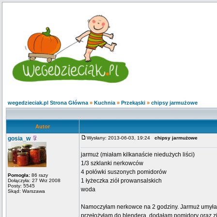
wegedzieciak.pl Strona Główna
»
Kuchnia
»
Przekąski
»
chipsy jarmużowe
Autor
gosia_w
Wysłany: 2013-06-03, 19:24
chipsy jarmużowe
jarmuż (miałam kilkanaście niedużych liści)
1/3 szklanki nerkowców
4 połówki suszonych pomidorów
Pomogła:
86 razy
1 łyżeczka ziół prowansalskich
Dołączyła: 27 Wrz 2008
Posty: 5545
woda
Skąd: Warszawa
Namoczyłam nerkowce na 2 godziny. Jarmuż umyłam
przełożyłam do blendera, dodałam pomidory oraz zi