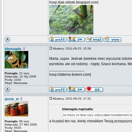
hxxp://jak-obloki.blogspot.com/
blamagda
Wysłany: 2011-09-25, 15:58
Marta, super. Jednak świetnie miec wyczucie izdo
wyrobów, ale od rodziny - nigdy. Szaco kochana. Me
_________________
Pomogła:
21 razy
hxxp://alterna-tickers.com]
Dołączyła: 10 Sty 2009
Posty: 1034
Skąd: Warszawa
gosia_w
Wysłany: 2011-09-25, 17:31
blamagda napisał/a:
Ja może ze dwa razy usłyszałam komplement 
a liczyłaś ten raz, kiedy chwaliłam Twoją przepy
Pomogła:
86 razy
Dołączyła: 27 Wrz 2008
Posty: 5545
Skąd: Warszawa