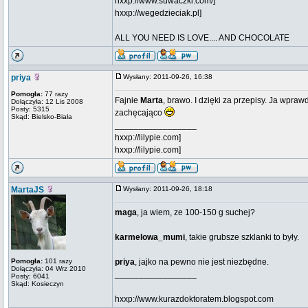
hxxp://www.suwaczki.com/]
hxxp://wegedzieciak.pl]
ALL YOU NEED IS LOVE.... AND CHOCOLATE
priya
Wysłany: 2011-09-26, 16:38
Pomogła:
77 razy
Fajnie
Marta
, brawo. I dzięki za przepisy. Ja wpra
Dołączyła: 12 Lis 2008
Posty: 5315
zachęcająco
Skąd: Bielsko-Biała
_________________
hxxp://lilypie.com]
hxxp://lilypie.com]
MartaJS
Wysłany: 2011-09-26, 18:18
maga
, ja wiem, ze 100-150 g suchej?
karmelowa_mumi
, takie grubsze szklanki to były.
Pomogła:
101 razy
priya
, jajko na pewno nie jest niezbędne.
Dołączyła: 04 Wrz 2010
_________________
Posty: 6041
Skąd: Kosieczyn
hxxp://www.kurazdoktoratem.blogspot.com