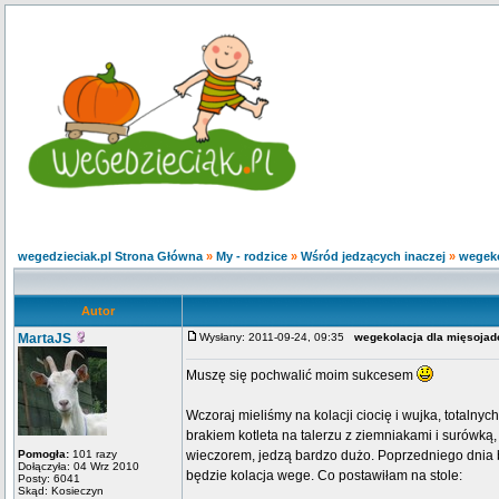
wegedzieciak.pl Strona Główna
»
My - rodzice
»
Wśród jedzących inaczej
»
wegeko
Autor
MartaJS
Wysłany: 2011-09-24, 09:35
wegekolacja dla mięsoja
Muszę się pochwalić moim sukcesem
Wczoraj mieliśmy na kolacji ciocię i wujka, totaln
brakiem kotleta na talerzu z ziemniakami i surówką
Pomogła:
101 razy
wieczorem, jedzą bardzo dużo. Poprzedniego dnia b
Dołączyła: 04 Wrz 2010
będzie kolacja wege. Co postawiłam na stole:
Posty: 6041
Skąd: Kosieczyn