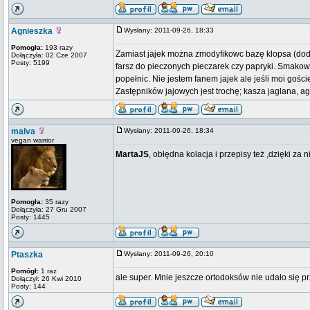
Agnieszka
Wysłany: 2011-09-26, 18:33
Pomogła:
193 razy
Zamiast jajek można zmodyfikowc bazę klopsa (doda
Dołączyła: 02 Cze 2007
Posty: 5199
farsz do pieczonych pieczarek czy papryki. Smakowa
popełnic. Nie jestem fanem jajek ale jeśli moi goście
Zastępników jajowych jest trochę; kasza jaglana, aga
malva
Wysłany: 2011-09-26, 18:34
vegan warrior
MartaJS
, obłędna kolacja i przepisy też ,dzięki za 
Pomogła:
35 razy
Dołączyła: 27 Gru 2007
Posty: 1445
Ptaszka
Wysłany: 2011-09-26, 20:10
Pomógł:
1 raz
ale super. Mnie jeszcze ortodoksów nie udało się 
Dołączył: 26 Kwi 2010
Posty: 144