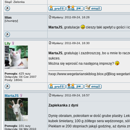
Skąd: Zielonka
lilias
Wysłany: 2011-09-24, 16:26
[
Usunięty
]
MartaJS
, gratulacje
cieszy taki apetyt u gości i
Lily
Wysłany: 2011-09-24, 16:30
MartaJS
, gratuluję i zazdroszczę, bo u mnie to ra
sukces.
Można się wprosić na następną imprezę?
_________________
Pomogła:
425 razy
hxxp://www.wegetarianskiblog.blox.pl]Blog wegetari
Dołączyła: 04 Cze 2007
Posty: 18041
MartaJS
Wysłany: 2011-09-24, 16:57
Zapiekanka z dyni
Dynię obrałam, pokroiłam w dość grube plastry. L
kubek śmietany, 100 g żółtego sera wędzonego, sól,
Pomogła:
101 razy
Piekłam w 200 stopniach jakąś godzinę, aż dynia zm
Dołączyła: 04 Wrz 2010