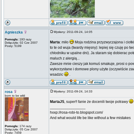
Agnieszka
Wysłany: 2011-09-24, 14:05
Pomogła:
193 razy
Marta
: miło
Moja rodzina przyzwyczajona i ciotk
Dołączyła: 02 Cze 2007
Posty: 5199
to te od wuja (twardy mięsny): lepiej się czuję po t
chłodniku w upalne dni). Ja staram się dobierac pot
maluch z alergią...
Zawsze mnie cieszy jak komuś smakuje, prosi o powtór
wykorzystane i domowe plony użyte (oczywiście zawsz
wsadzic
.
rosa
Wysłany: 2011-09-24, 14:33
born to be wild
MartaJS
, super!! fanie że docenili twoje potrawy
_________________
hxxp://rosa-robi-to.blogspot.com/
And what would life be like without a few mistakes
Pomogła:
174 razy
Dołączyła: 05 Cze 2007
Posty: 7459