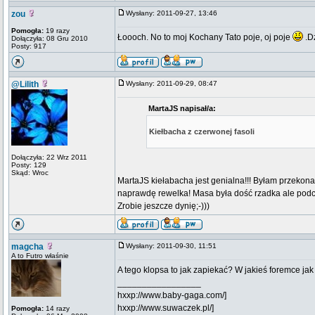
zou
Wysłany: 2011-09-27, 13:46
Pomogła:
19 razy
Łoooch. No to moj Kochany Tato poje, oj poje
.D
Dołączyła: 08 Gru 2010
Posty: 917
@Lilith
Wysłany: 2011-09-29, 08:47
MartaJS napisał/a:
Kiełbacha z czerwonej fasoli
Dołączyła: 22 Wrz 2011
Posty: 129
Skąd: Wroc
MartaJS kiełabacha jest genialna!!! Byłam przekona
naprawdę rewelka! Masa była dość rzadka ale podc
Zrobie jeszcze dynię;-)))
magcha
Wysłany: 2011-09-30, 11:51
A to Futro właśnie
A tego klopsa to jak zapiekać? W jakieś foremce ja
_________________
hxxp://www.baby-gaga.com/]
hxxp://www.suwaczek.pl/]
Pomogła:
14 razy