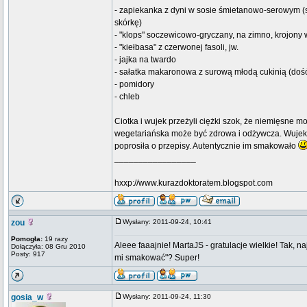
- zapiekanka z dyni w sosie śmietanowo-serowym (
skórkę)
- "klops" soczewicowo-gryczany, na zimno, krojony w
- "kiełbasa" z czerwonej fasoli, jw.
- jajka na twardo
- sałatka makaronowa z surową młodą cukinią (doś
- pomidory
- chleb
Ciotka i wujek przeżyli ciężki szok, że niemięsne 
wegetariańska może być zdrowa i odżywcza. Wujek krę
poprosiła o przepisy. Autentycznie im smakowało
_________________
hxxp://www.kurazdoktoratem.blogspot.com
zou
Wysłany: 2011-09-24, 10:41
Pomogła:
19 razy
Aleee faaajnie! MartaJS - gratulacje wielkie! Tak, n
Dołączyła: 08 Gru 2010
Posty: 917
mi smakować"? Super!
gosia_w
Wysłany: 2011-09-24, 11:30