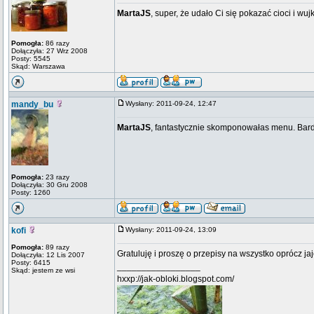
MartaJS
, super, że udało Ci się pokazać cioci i wu
Pomogła:
86 razy
Dołączyła: 27 Wrz 2008
Posty: 5545
Skąd: Warszawa
mandy_bu
Wysłany: 2011-09-24, 12:47
MartaJS
, fantastycznie skomponowałas menu. Bard
Pomogła:
23 razy
Dołączyła: 30 Gru 2008
Posty: 1260
kofi
Wysłany: 2011-09-24, 13:09
Pomogła:
89 razy
Gratuluję i proszę o przepisy na wszystko oprócz jaj
Dołączyła: 12 Lis 2007
Posty: 6415
_________________
Skąd: jestem ze wsi
hxxp://jak-obloki.blogspot.com/