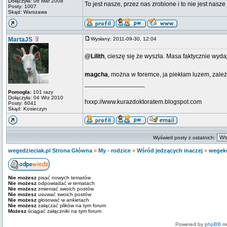
Dołączyła: 06 Mar 2008
To jest nasze, przez nas zrobione i to nie jest nasze
Posty: 1007
Skąd: Warszawa
MartaJS
Wysłany: 2011-09-30, 12:04
@Lilith
, cieszę się że wyszła. Masa faktycznie wyd
magcha
, można w foremce, ja piekłam luzem, zależy
_________________
Pomogła:
101 razy
Dołączyła: 04 Wrz 2010
hxxp://www.kurazdoktoratem.blogspot.com
Posty: 6041
Skąd: Kosieczyn
Wyświetl posty z ostatnich:
wegedzieciak.pl Strona Główna
»
My - rodzice
»
Wśród jedzących inaczej
»
wegeko
Nie możesz
pisać nowych tematów
Nie możesz
odpowiadać w tematach
Nie możesz
zmieniać swoich postów
Nie możesz
usuwać swoich postów
Nie możesz
głosować w ankietach
Nie możesz
załączać plików na tym forum
Możesz
ściągać załączniki na tym forum
Powered by
phpBB
mo