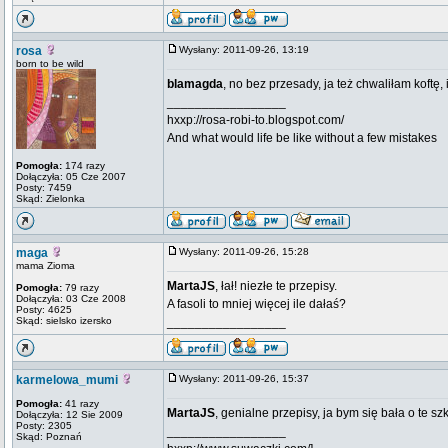
rosa
Wysłany: 2011-09-26, 13:19
born to be wild
blamagda
, no bez przesady, ja też chwaliłam koftę, i 
_________________
hxxp://rosa-robi-to.blogspot.com/
And what would life be like without a few mistakes
Pomogła:
174 razy
Dołączyła: 05 Cze 2007
Posty: 7459
Skąd: Zielonka
maga
Wysłany: 2011-09-26, 15:28
mama Zioma
MartaJS
, łał! niezłe te przepisy.
Pomogła:
79 razy
Dołączyła: 03 Cze 2008
A fasoli to mniej więcej ile dałaś?
Posty: 4625
Skąd: sielsko izersko
_________________
karmelowa_mumi
Wysłany: 2011-09-26, 15:37
Pomogła:
41 razy
MartaJS
, genialne przepisy, ja bym się bała o te 
Dołączyła: 12 Sie 2009
Posty: 2305
_________________
Skąd: Poznań