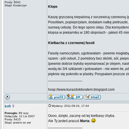
Posty: 6041
Skąd: Kosieczyn
Klops
Kaszę gryczaną niepaloną z soczewicą czerwoną (p
Posoliłam, popieprzyłam, dodałam natkę pietruszki,
surową cebulę. Do tego sporo oleju. Dla konsystencji
klopsa w piekarniku w 180 stopniach - jakieś 45 min
Kiełbacha z czerwonej fasoli
Fasolę namoczyłam, ugotowałam - pewnie mogłaby b
razem - pół cebuli, 2 pomidory bez skórki, sól, pie
(pewnie dobrze byłoby wysmarować je olejem, nast
wodą do 3/4 szklanek i gotowałam - nie wiem ile, p
pięknie się pokroiło w plastry. Posypałam jeszcze zi
_________________
hxxp://www.kurazdoktoratem.blogspot.com
kofi
Wysłany: 2011-09-24, 17:44
Pomogła:
89 razy
Oooo, dzięki, zacznę od tej kiełbasy chyba.
Dołączyła: 12 Lis 2007
Posty: 6415
Ale Ty jesteś pracuś
Marta
.
Skąd: jestem ze wsi
_________________