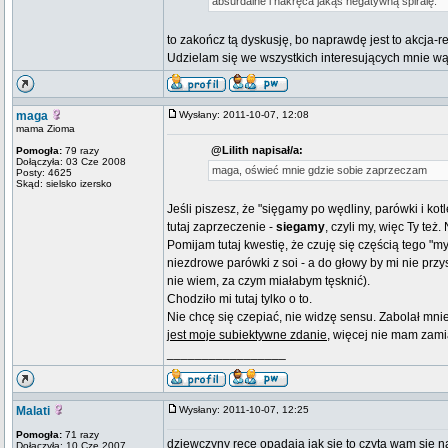
absurdalne i nakręca jakąś negatywną spiralę.
to zakończ tą dyskusję, bo naprawdę jest to akcja-r
Udzielam się we wszystkich interesujących mnie wą
maga
Wysłany: 2011-10-07, 12:08
mama Zioma
@Lilith napisał/a:
Pomogła:
79 razy
Dołączyła: 03 Cze 2008
maga, oświeć mnie gdzie sobie zaprzeczam
Posty: 4625
Skąd: sielsko izersko
Jeśli piszesz, że "sięgamy po wędliny, parówki i kot
tutaj zaprzeczenie -
siegamy
, czyli my, więc Ty te
Pomijam tutaj kwestię, że czuję się częścią tego "
niezdrowe parówki z soi - a do głowy by mi nie przy
nie wiem, za czym miałabym tęsknić).
Chodziło mi tutaj tylko o to.
Nie chcę się czepiać, nie widzę sensu. Zabolał mnie
jest moje subiektywne zdanie
, więcej nie mam zamia
_________________
Malati
Wysłany: 2011-10-07, 12:25
Pomogła:
71 razy
dziewczyny ręce opadaja jak się to czyta wam sie n
Dołączyła: 10 Cze 2007