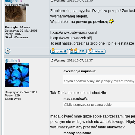
magcha
Wysłany: 2011-10-07, 11:30
A to Futro właśnie
Zrobiłam klopsa- pyycha! Dzięki za przepis! Zamias
wysmarowanej olejem.
Wspaniałe - na pewno go powtórzę
_________________
Pomogła:
14 razy
Dołączyła: 06 Mar 2008
hxxp://www.baby-gaga.com/]
Posty: 1007
Skąd: Warszawa
hxxp://www.suwaczek.pl/]
To jest nasze, przez nas zrobione i to nie jest nasze
@Lilith
Wysłany: 2011-10-07, 11:37
excelencja napisał/a:
chyba chodziło o 'my, nie jedzący mięsa' 'robimy 
Dołączyła: 22 Wrz 2011
Tak. Dokładnie ex o to mi chodziło.
Posty: 129
maga napisał/a:
Skąd: Wroc
@Lilith zaprzecza tu sama sobie
maga, oświeć mnie gdzie sobie zaprzeczam. Nie jem
poza tym nie widzę w nich nic wartościowego. Nigdy
wytłumaczyłam aby przestać mnie atakować?
moony napisał/a: