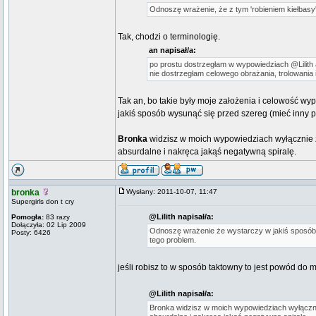
Odnoszę wrażenie, że z tym 'robieniem kiełbasy'
Tak, chodzi o terminologię.
an napisał/a:
po prostu dostrzegłam w wypowiedziach @Lilith 
nie dostrzegłam celowego obrażania, trolowania i
Tak an, bo takie były moje założenia i celowość wy
jakiś sposób wysunąć się przed szereg (mieć inny po
Bronka
widzisz w moich wypowiedziach wyłącznie z
absurdalne i nakręca jakąś negatywną spiralę.
bronka
Wysłany: 2011-10-07, 11:47
Supergirls don t cry
@Lilith napisał/a:
Pomogła:
83 razy
Dołączyła: 02 Lip 2009
Odnoszę wrażenie że wystarczy w jakiś sposób w
Posty: 6426
tego problem.
jeśli robisz to w sposób taktowny to jest powód do mi
@Lilith napisał/a:
Bronka widzisz w moich wypowiedziach wyłącznie