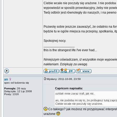
Ciebie wcale nie poczuły się urażone. I nie podoba m
wypowiedzi w sposób prowokacyjny, żeby nie powied
Twój odbiór jest równoległy do naszych, i na pewn
Pozwolę sobie jeszcze zauważyć, że ostatnio na fo
będzie tu w ogóle miejsca na przepisy, spotkania, it
Spokojnej nocy.
_________________
this is the strangest life I've ever had...
Niniejszym oświadczam, iż wszystkie moje wypowie
nakłaniam. Dziękuję za uwagę.
an
Wysłany: 2011-10-06, 23:59
spec od łudzenia się
Capricorn napisał/a:
Pomogła:
26 razy
Dołączyła: 12 Lip 2008
szklak
mnie zaraz trafi, jak nic.
Posty: 1316
an, nie podoba mi się to, że próbujesz tutaj za
Ciebie wcale nie poczuły się urażone.
Co takiego? jak możesz mi przypisywać interpret
urażone