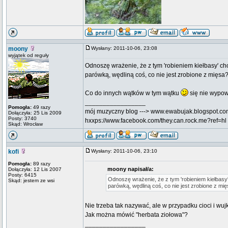
moony
Wysłany: 2011-10-06, 23:08
wyjątek od reguły
Odnoszę wrażenie, że z tym 'robieniem kiełbasy' c
parówką, wędliną coś, co nie jest zrobione z mięsa?
Co do innych wątków w tym wątku
się nie wypo
_________________
Pomogła:
49 razy
mój muzyczny blog ---> www.ewabujak.blogspot.c
Dołączyła: 25 Lis 2009
Posty: 3740
hxxps://www.facebook.com/they.can.rock.me?ref=hl
Skąd: Wrocław
kofi
Wysłany: 2011-10-06, 23:10
Pomogła:
89 razy
moony napisał/a:
Dołączyła: 12 Lis 2007
Posty: 6415
Odnoszę wrażenie, że z tym 'robieniem kiełbasy
Skąd: jestem ze wsi
parówką, wędliną coś, co nie jest zrobione z mię
Nie trzeba tak nazywać, ale w przypadku cioci i wujk
Jak można mówić "herbata ziołowa"?
_________________