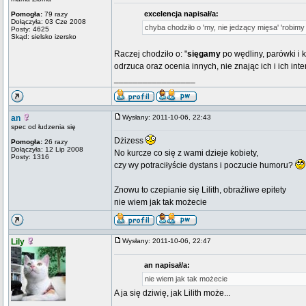
excelencja napisał/a:
Pomogła:
79 razy
Dołączyła: 03 Cze 2008
chyba chodziło o 'my, nie jedzący mięsa' 'robimy 
Posty: 4625
Skąd: sielsko izersko
Raczej chodziło o: "
sięgamy
po wędliny, parówki i 
odrzuca oraz ocenia innych, nie znając ich i ich inte
_________________
an
Wysłany: 2011-10-06, 22:43
spec od łudzenia się
Dżizess
Pomogła:
26 razy
Dołączyła: 12 Lip 2008
No kurcze co się z wami dzieje kobiety,
Posty: 1316
czy wy potraciłyście dystans i poczucie humoru?
Znowu to czepianie się Lilith, obraźliwe epitety
nie wiem jak tak możecie
Lily
Wysłany: 2011-10-06, 22:47
an napisał/a:
nie wiem jak tak możecie
A ja się dziwię, jak Lilith może...
_________________