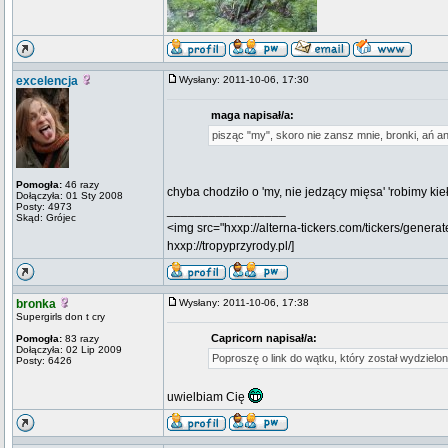
excelencja
Wysłany: 2011-10-06, 17:30
maga napisał/a:
pisząc "my", skoro nie zansz mnie, bronki, ań an
Pomogła:
46 razy
chyba chodziło o 'my, nie jedzący mięsa' 'robimy kie
Dołączyła: 01 Sty 2008
Posty: 4973
_________________
Skąd: Grójec
<img src="hxxp://alterna-tickers.com/tickers/generat
hxxp://tropyprzyrody.pl/]
bronka
Wysłany: 2011-10-06, 17:38
Supergirls don t cry
Capricorn napisał/a:
Pomogła:
83 razy
Dołączyła: 02 Lip 2009
Poproszę o link do wątku, który został wydzielo
Posty: 6426
uwielbiam Cię