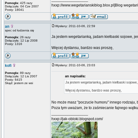
Pomogła:
425 razy
hxxp://www.wegetarianskiblog.blox.pl]Blog wegetari
Dołączyła: 04 Cze 2007
Posty: 18041
an
Wysłany: 2011-10-06, 22:59
spec od łudzenia się
Ja jestem wegetarianką, jadam kiełbaski sojowe, jem 
Pomogła:
26 razy
Dołączyła: 12 Lip 2008
Posty: 1316
Więcej dystansu, bardzo was proszę,
kofi
Wysłany: 2011-10-06, 23:03
Pomogła:
89 razy
an napisał/a:
Dołączyła: 12 Lis 2007
Posty: 6415
Ja jestem wegetarianką, jadam kiełbaski sojowe, j
Skąd: jestem ze wsi
Więcej dystansu, bardzo was proszę,
No może masz "poczucie humoru" innego rodzaju, bo
Poza tym uważam, że to zaśmiecanie fajnego wątku i
_________________
hxxp://jak-obloki.blogspot.com/