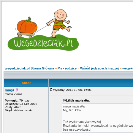
wegedzieciak.pl Strona Główna
»
My - rodzice
»
Wśród jedzących inaczej
»
wegeko
Autor
maga
Wysłany: 2011-10-06, 16:01
mama Zioma
@Lilith napisał/a:
Pomogła:
79 razy
Dołączyła: 03 Cze 2008
maga napisał/a:
Posty: 4625
My, tzn. kto?
Skąd: sielsko izersko
Też wytłumaczyłam wyżej.
Rozkładanie moich wypowiedzi na części pierwsz
bez uszczypliwości