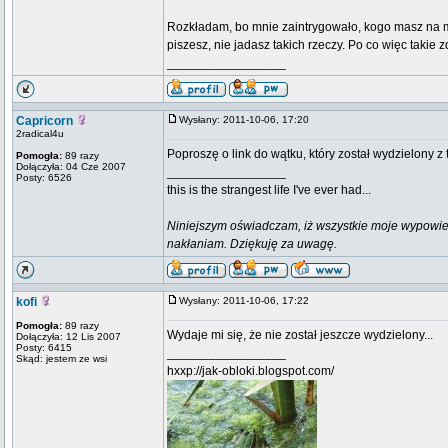
Rozkładam, bo mnie zaintrygowało, kogo masz na myś
piszesz, nie jadasz takich rzeczy. Po co więc takie 
_________________
Capricorn
Wysłany: 2011-10-06, 17:20
2radical4u
Poproszę o link do wątku, który został wydzielony z
Pomogła:
89 razy
Dołączyła: 04 Cze 2007
_________________
Posty: 6526
this is the strangest life I've ever had...
Niniejszym oświadczam, iż wszystkie moje wypowie
nakłaniam. Dziękuję za uwagę.
kofi
Wysłany: 2011-10-06, 17:22
Pomogła:
89 razy
Wydaje mi się, że nie został jeszcze wydzielony...
Dołączyła: 12 Lis 2007
Posty: 6415
_________________
Skąd: jestem ze wsi
hxxp://jak-obloki.blogspot.com/