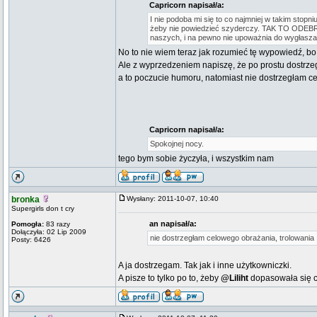
Capricorn napisał/a:
I nie podoba mi się to co najmniej w takim stopn
żeby nie powiedzieć szyderczy. TAK TO ODEBRAŁY,
naszych, i na pewno nie upoważnia do wygłasza
No to nie wiem teraz jak rozumieć tę wypowiedź, bo 
Ale z wyprzedzeniem napiszę, że po prostu dostrz
a to poczucie humoru, natomiast nie dostrzegłam cel
Capricorn napisał/a:
Spokojnej nocy.
tego bym sobie życzyła, i wszystkim nam
bronka
Wysłany: 2011-10-07, 10:40
Supergirls don t cry
an napisał/a:
Pomogła:
83 razy
Dołączyła: 02 Lip 2009
nie dostrzegłam celowego obrażania, trolowania
Posty: 6426
A ja dostrzegam. Tak jak i inne użytkowniczki.
A pisze to tylko po to, żeby
@Liliht
dopasowała się c