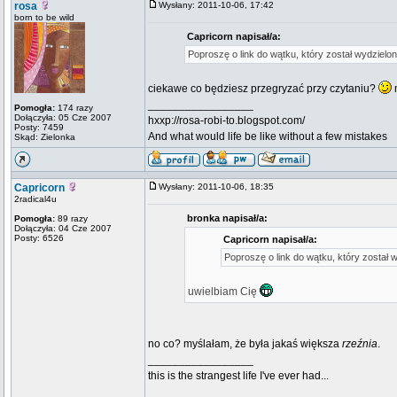
rosa
Wysłany: 2011-10-06, 17:42
born to be wild
Capricorn napisał/a:
Poproszę o link do wątku, który został wydzielo
ciekawe co będziesz przegryzać przy czytaniu?
_________________
Pomogła:
174 razy
Dołączyła: 05 Cze 2007
hxxp://rosa-robi-to.blogspot.com/
Posty: 7459
And what would life be like without a few mistakes
Skąd: Zielonka
Capricorn
Wysłany: 2011-10-06, 18:35
2radical4u
bronka napisał/a:
Pomogła:
89 razy
Dołączyła: 04 Cze 2007
Posty: 6526
Capricorn napisał/a:
Poproszę o link do wątku, który został 
uwielbiam Cię
no co? myślałam, że była jakaś większa
rzeźnia
.
_________________
this is the strangest life I've ever had...