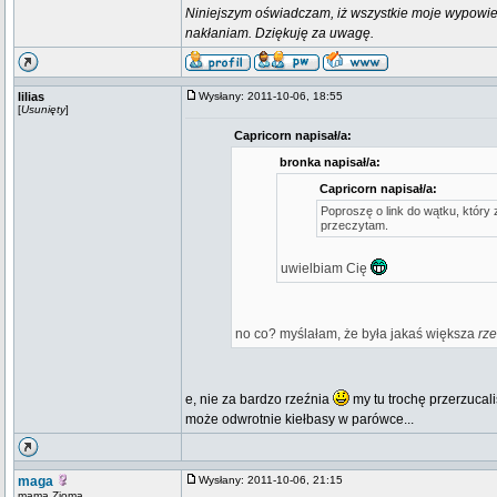
Niniejszym oświadczam, iż wszystkie moje wypowie
nakłaniam. Dziękuję za uwagę.
lilias
Wysłany: 2011-10-06, 18:55
[
Usunięty
]
Capricorn napisał/a:
bronka napisał/a:
Capricorn napisał/a:
Poproszę o link do wątku, który 
przeczytam.
uwielbiam Cię
no co? myślałam, że była jakaś większa
rz
e, nie za bardzo rzeźnia
my tu trochę przerzucali
może odwrotnie kiełbasy w parówce...
maga
Wysłany: 2011-10-06, 21:15
mama Zioma