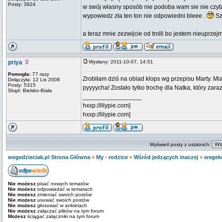
Posty: 3924
w swój własny sposób nie podoba wam sie nie czytajc
wypowiedz zła ten ton nie odpowiedni bleee .
Sz
a teraz mnie zezwijcie od trolli bo jestem nieuprze
priya
Wysłany: 2011-10-07, 14:51
Pomogła:
77 razy
Zrobiłam dziś na obiad klops wg przepisu Marty. 
Dołączyła: 12 Lis 2008
Posty: 5315
pyyyycha! Zostało tylko trochę dla Natka, który zar
Skąd: Bielsko-Biała
_________________
hxxp://lilypie.com]
hxxp://lilypie.com]
Wyświetl posty z ostatnich:
wegedzieciak.pl Strona Główna
»
My - rodzice
»
Wśród jedzących inaczej
»
wegeko
Nie możesz
pisać nowych tematów
Nie możesz
odpowiadać w tematach
Nie możesz
zmieniać swoich postów
Nie możesz
usuwać swoich postów
Nie możesz
głosować w ankietach
Nie możesz
załączać plików na tym forum
Możesz
ściągać załączniki na tym forum