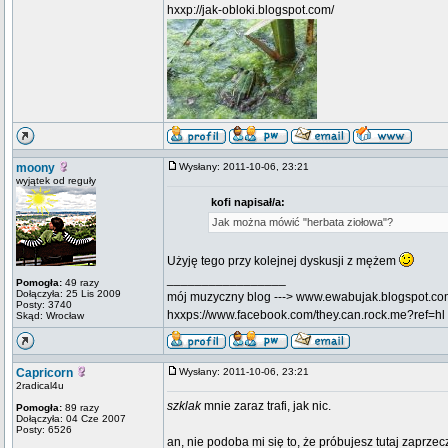
hxxp://jak-obloki.blogspot.com/
moony
Wysłany: 2011-10-06, 23:21
wyjątek od reguły
kofi napisał/a:
Jak można mówić "herbata ziołowa"?
Użyję tego przy kolejnej dyskusji z mężem
_________________
Pomogła:
49 razy
Dołączyła: 25 Lis 2009
mój muzyczny blog ---> www.ewabujak.blogspot.c
Posty: 3740
hxxps://www.facebook.com/they.can.rock.me?ref=hl
Skąd: Wrocław
Capricorn
Wysłany: 2011-10-06, 23:21
2radical4u
szklak
mnie zaraz trafi, jak nic.
Pomogła:
89 razy
Dołączyła: 04 Cze 2007
Posty: 6526
an, nie podoba mi się to, że próbujesz tutaj zaprze