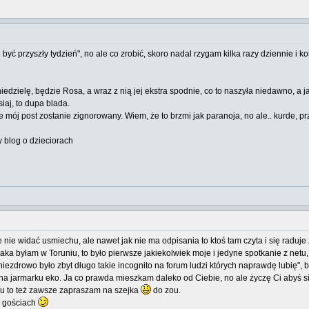
yć przyszły tydzień", no ale co zrobić, skoro nadal rzygam kilka razy dziennie i k
iedzielę, będzie Rosa, a wraz z nią jej ekstra spodnie, co to naszyła niedawno, a 
siaj, to dupa blada.
e mój post zostanie zignorowany. Wiem, że to brzmi jak paranoja, no ale.. kurde, 
ny blog o dzieciorach
cie nie widać usmiechu, ale nawet jak nie ma odpisania to ktoś tam czyta i się raduj
aka byłam w Toruniu, to było pierwsze jakiekolwiek moje i jedyne spotkanie z netu
niezdrowo było zbyt długo takie incognito na forum ludzi których naprawdę lubię", b
na jarmarku eko. Ja co prawda mieszkam daleko od Ciebie, no ale życzę Ci abyś się k
u to też zawsze zapraszam na szejka
do zou.
 o gościach