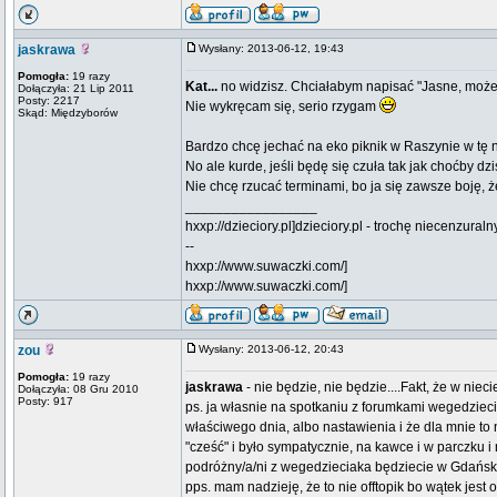
jaskrawa
Wysłany: 2013-06-12, 19:43
Pomogła:
19 razy
Kat...
no widzisz. Chciałabym napisać "Jasne, może b
Dołączyła: 21 Lip 2011
Posty: 2217
Nie wykręcam się, serio rzygam
Skąd: Międzyborów
Bardzo chcę jechać na eko piknik w Raszynie w tę n
No ale kurde, jeśli będę się czuła tak jak choćby dzi
Nie chcę rzucać terminami, bo ja się zawsze boję, ż
_________________
hxxp://dzieciory.pl]dzieciory.pl - trochę niecenzural
--
hxxp://www.suwaczki.com/]
hxxp://www.suwaczki.com/]
zou
Wysłany: 2013-06-12, 20:43
Pomogła:
19 razy
jaskrawa
- nie będzie, nie będzie....Fakt, że w nie
Dołączyła: 08 Gru 2010
Posty: 917
ps. ja własnie na spotkaniu z forumkami wegedzieci
właściwego dnia, albo nastawienia i że dla mnie to 
"cześć" i było sympatycznie, na kawce i w parczku i 
podróżny/a/ni z wegedzieciaka będziecie w Gdańsk
pps. mam nadzieję, że to nie offtopik bo wątek jest