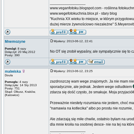
_________________
www.veganfotoku.blogspot.com - roślinna fotokuchni
www.wegefotokuchnia.blox.pl - stary blog
"Kuchnia XX wieku to miejsce, w którym przygotow
dużej mierze żywnościowo niezależne" S.Meyerovitz n
Mnemozyne
Wysłany: 2013-06-12, 22:41
Pomógł:
8 razy
No OT się zrobił wypaśny, ale sympatycznie się to cz
Dołączył: 20 Maj 2012
Posty: 390
malwiska
Wysłany: 2013-06-12, 23:25
Doula
zazdroszczę wam wege znajomych. Ja nie mam nieste
Pomogła:
4 razy
Dołączyła: 14 Sty 2013
sporadycznie, ale jednak. Jestem wege odludkiem
Posty: 751
Skąd: Olkusz, Kraków,
zdarza się dość często, że smakuje. Moja przyjaciółk
(Katowice)
Przeważnie niestety rozumiana nie jestem, choć mam 
"namawia na kotlecika" albo po prostu nie rozumie, 
Ale zdarzają się miłe chwile, ostatnio byłam na uro
dla mnie kroiła na osobnej desce- nie na tej na któr
_________________