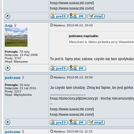
hxxp://www.suwaczki.com/]
hxxp://www.suwaczki.com/]
Anja
Wysłany: 2013-06-13, 10:43
jaskrawa napisał/a:
Mieszkam b. blisko jordanka przy Wawelskie
Pomogła:
78 razy
Dołączyła: 13 Paź 2008
Posty: 3747
To jest b. fajny plac zabaw, często się tam spotykał
Skąd: Warszawa
jaskrawa
Wysłany: 2013-06-13, 10:54
Pomogła:
19 razy
Ja często tam chodzę. Zimą też fajnie, bo jest górk
Dołączyła: 21 Lip 2011
Posty: 2217
_________________
Skąd: Międzyborów
hxxp://dzieciory.pl]dzieciory.pl - trochę niecenzural
--
hxxp://www.suwaczki.com/]
hxxp://www.suwaczki.com/]
jaskrawa
Wysłany: 2013-06-13, 11:15