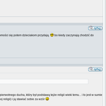
mości się potem dzieciakom przydają.
bo kiedy zaczynają chodzić do
wotnego ducha, który był podstawą tejże religii wieki temu... i to jest w sumie
 religii) i ją stawiać sobie za wzór