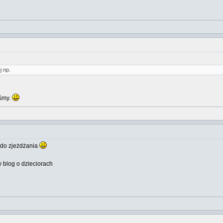
j np.
yśmy.
a do zjeżdżania
ny blog o dzieciorach