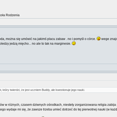
koła Rodzenia
oda, można się umówić na jakimś placu zabaw . no i pomyśl o córce.
wege znajo
ledzy jedzą mięcho... no ale to tak na marginesie.
, który twierdzi, że jest uczniem Buddy, ale kwestionuje jego nauki.
 w różnych, czasem dziwnych ośrodkach, niestety zorganizowana religia zabija pier
ego wydaje mi się, że zawsze trzeba umieć dotrzeć do tej pierwotnej nauki (w każdej