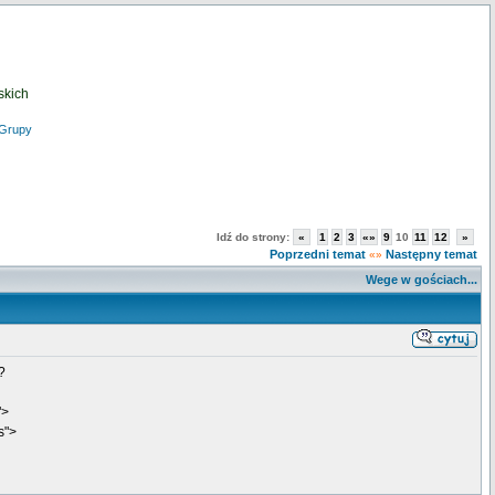
skich
Grupy
Idź do strony:
«
1
2
3
«»
9
10
11
12
»
Poprzedni temat
Następny temat
«»
Wege w gościach...
?
">
s">