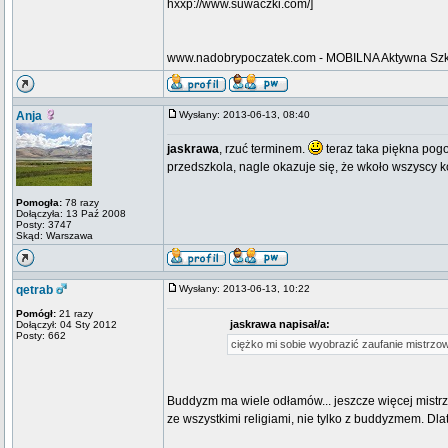
hxxp://www.suwaczki.com/]
www.nadobrypoczatek.com - MOBILNA Aktywna Sz
Anja
Wysłany: 2013-06-13, 08:40
jaskrawa
, rzuć terminem.
teraz taka piękna pog
przedszkola, nagle okazuje się, że wkoło wszyscy ko
Pomogła:
78 razy
Dołączyła: 13 Paź 2008
Posty: 3747
Skąd: Warszawa
qetrab
Wysłany: 2013-06-13, 10:22
Pomógł:
21 razy
jaskrawa napisał/a:
Dołączył: 04 Sty 2012
Posty: 662
ciężko mi sobie wyobrazić zaufanie mistrzowi
Buddyzm ma wiele odłamów... jeszcze więcej mistrzów
ze wszystkimi religiami, nie tylko z buddyzmem. Dlat