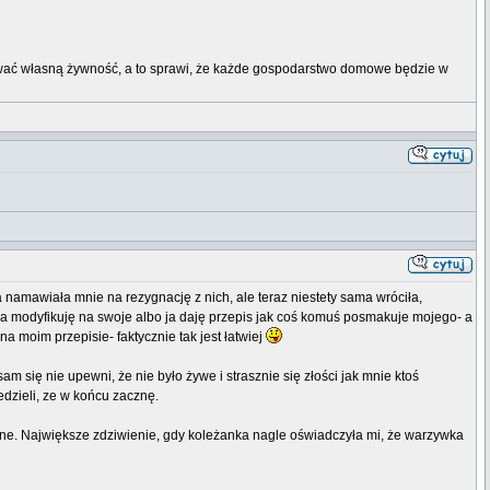
kować własną żywność, a to sprawi, że każde gospodarstwo domowe będzie w
namawiała mnie na rezygnację z nich, ale teraz niestety sama wróciła,
ja modyfikuję na swoje albo ja daję przepis jak coś komuś posmakuje mojego- a
na moim przepisie- faktycznie tak jest łatwiej
 się nie upewni, że nie było żywe i strasznie się złości jak mnie ktoś
edzieli, ze w końcu zacznę.
arzywne. Największe zdziwienie, gdy koleżanka nagle oświadczyła mi, że warzywka