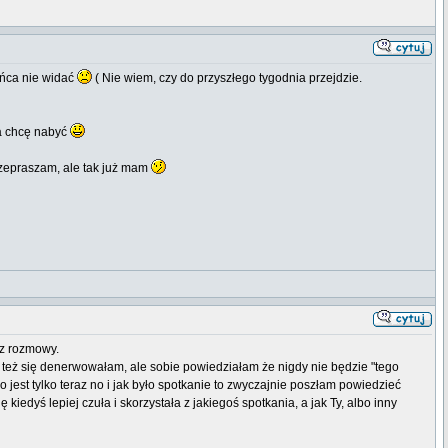
ońca nie widać
( Nie wiem, czy do przyszłego tygodnia przejdzie.
ja chcę nabyć
przepraszam, ale tak już mam
e z rozmowy.
, też się denerwowałam, ale sobie powiedziałam że nigdy nie będzie "tego
o jest tylko teraz no i jak było spotkanie to zwyczajnie poszłam powiedzieć
iedyś lepiej czuła i skorzystała z jakiegoś spotkania, a jak Ty, albo inny