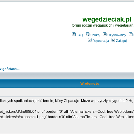
wegedzieciak.pl
forum rodzin wegańskich i wegetariań
FAQ
Szukaj
Użytkownicy
Rejestracja
Zaloguj
 gościach...
Wiadomość
licznych spotkaniach jakiś termin, który Ci pasuje. Może w przyszłym tygodniu? Hę
ed_tickers/d/drq9l8b04.png" border="0" alt="AlternaTickers - Cool, free Web tickers
ted_tickers/n/nxoasmhk1.png" border="0" alt="AlternaTickers - Cool, free Web ticker