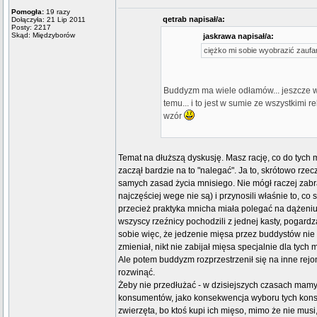
Pomogła:
19 razy
qetrab napisał/a:
Dołączyła: 21 Lip 2011
Posty: 2217
Skąd: Międzyborów
jaskrawa napisał/a:
ciężko mi sobie wyobrazić zaufani
Buddyzm ma wiele odłamów... jeszcze wi
temu... i to jest w sumie ze wszystkimi r
wzór
Temat na dłuższą dyskusję. Masz rację, co do tych 
zaczął bardzie na to "nalegać". Ja to, skrótowo rze
samych zasad życia mnisiego. Nie mógł raczej zabr
najczęściej wege nie są) i przynosili właśnie to, co
przecież praktyka mnicha miała polegać na dążeniu do 
wszyscy rzeźnicy pochodzili z jednej kasty, pogardza
sobie więc, że jedzenie mięsa przez buddystów nie 
zmieniał, nikt nie zabijał mięsa specjalnie dla tyc
Ale potem buddyzm rozprzestrzenił się na inne rejon
rozwinąć.
Żeby nie przedłużać - w dzisiejszych czasach mamy 
konsumentów, jako konsekwencja wyboru tych konsu
zwierzęta, bo ktoś kupi ich mięso, mimo że nie musi, 