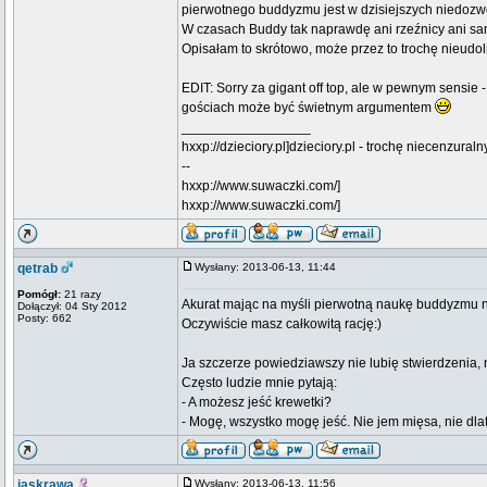
pierwotnego buddyzmu jest w dzisiejszych niedozwo
W czasach Buddy tak naprawdę ani rzeźnicy ani sam
Opisałam to skrótowo, może przez to trochę nieudol
EDIT: Sorry za gigant off top, ale w pewnym sensie -
gościach może być świetnym argumentem
_________________
hxxp://dzieciory.pl]dzieciory.pl - trochę niecenzural
--
hxxp://www.suwaczki.com/]
hxxp://www.suwaczki.com/]
qetrab
Wysłany: 2013-06-13, 11:44
Pomógł:
21 razy
Akurat mając na myśli pierwotną naukę buddyzmu n
Dołączył: 04 Sty 2012
Posty: 662
Oczywiście masz całkowitą rację:)
Ja szczerze powiedziawszy nie lubię stwierdzenia, nie
Często ludzie mnie pytają:
- A możesz jeść krewetki?
- Mogę, wszystko mogę jeść. Nie jem mięsa, nie dlat
jaskrawa
Wysłany: 2013-06-13, 11:56