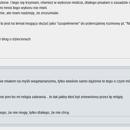
lone. I tego się trzymam, również w wyborze mistrza, dlatego pisałam o zasadzie 
i mnisi tego wyboru nie mieli.
nie, ale mam nadzieję, że zrozumiale.
 to jest na temat mogący służyć jako "uzupełnienie" do potencjalnej rozmowy pt. "Nie
ny blog o dzieciorach
ie miałem na myśli wegetarianizmu, tylko właśnie samo dążenie to tego o czym m
 jem bo mi religia zabrania... to tak jakby ktoś był zniewolony przez tę religię.
ego, że nie mogę, tylko dlatego, że nie chcę.