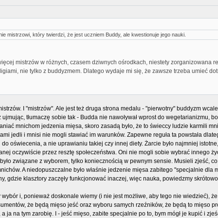
e mistrzowi, który twierdzi, że jest uczniem Buddy, ale kwestionuje jego nauki.
ęcej mistrzów w różnych, czasem dziwnych ośrodkach, niestety zorganizowana religi
eligiami, nie tylko z buddyzmem. Dlatego wydaje mi się, że zawsze trzeba umieć dotrz
mistrzów. I "mistrzów". Ale jest też druga strona medalu - "pierwotny" buddyzm w
cz ujmując, tłumaczę sobie tak - Budda nie nawoływał wprost do wegetarianizmu, bo
aniać mnichom jedzenia mięsa, skoro zasadą było, że to świeccy ludzie karmili mn
 sami jedli i mnisi nie mogli stawiać im warunków. Zapewne reguła ta powstała dlate
oświecenia, a nie uprawianiu takiej czy innej diety. Żarcie było najmniej istotne, je
nej oczywiście przez resztę społeczeństwa. Oni nie mogli sobie wybrać innego życia.
było związane z wyborem, tylko koniecznością w pewnym sensie. Musieli zjeść, co im
h mnichów. A niedopuszczalne było właśnie jedzenie mięsa zabitego "specjalnie dla m
y, gdzie klasztory zaczęły funkcjonować inaczej, więc nauka, powiedzmy skrótowo, 
wybór i, ponieważ doskonale wiemy (i nie jest możliwe, aby tego nie wiedzieć), że 
mentów, że będą mięso jeść oraz wyboru samych rzeźników, że będą to mięso prod
a ja na tym zarobię. I - jeść mięso, zabite specjalnie po to, bym mógł je kupić i zje