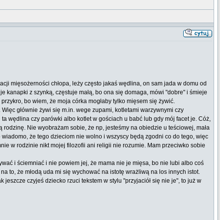
racji mięsożerności chłopa, leży często jakaś wędlina, on sam jada w domu od
 je kanapki z szynką, częstuje małą, bo ona się domaga, mówi "dobre" i śmieje
i przykro, bo wiem, że moja córka mogłaby tylko mięsem się żywić.
pek. Więc głównie żywi się m.in. wege zupami, kotletami warzywnymi czy
a wędlina czy parówki albo kotlet w gościach u babć lub gdy mój facet je. Cóż,
ą rodzinę. Nie wyobrażam sobie, że np, jesteśmy na obiedzie u teściowej, mała
bo wiadomo, że tego dzieciom nie wolno i wszyscy będą zgodni co do tego, więc
nie w rodzinie nikt mojej filozofii ani religii nie rozumie. Mam przeciwko sobie
wać i ściemniać i nie powiem jej, że mama nie je mięsa, bo nie lubi albo coś
 na to, że młodą uda mi się wychować na istotę wrażliwą na los innych istot.
zcze czyjeś dziecko rzuci tekstem w stylu "przyjaciół się nie je", to już w