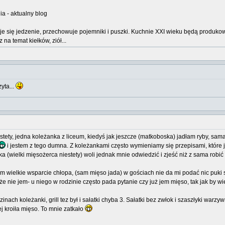
a - aktualny blog
uje się jedzenie, przechowuje pojemniki i puszki. Kuchnie XXI wieku będą produ
a temat kiełków, ziół...
yta...
ty, jedna koleżanka z liceum, kiedyś jak jeszcze (matkoboska) jadłam ryby, sama 
i jestem z tego dumna. Z koleżankami często wymieniamy się przepisami, które 
a (wielki mięsożerca niestety) woli jednak mnie odwiedzić i zjeść niż z sama robić 
wielkie wsparcie chłopa, (sam mięso jada) w gościach nie da mi podać nic puki sam
że nie jem- u niego w rodzinie często pada pytanie czy już jem mięso, tak jak by wi
dzinach koleżanki, grill tez był i sałatki chyba 3. Sałatki bez zwłok i szaszłyki w
ej kroiła mięso. To mnie zatkało