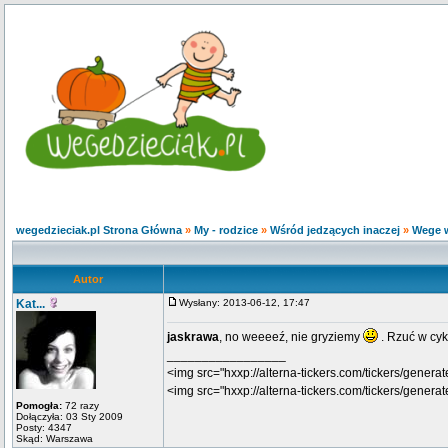
wegedzieciak.pl Strona Główna
»
My - rodzice
»
Wśród jedzących inaczej
»
Wege w
Autor
Kat...
Wysłany: 2013-06-12, 17:47
jaskrawa
, no weeeeź, nie gryziemy
. Rzuć w cyk
_________________
<img src="hxxp://alterna-tickers.com/tickers/generat
<img src="hxxp://alterna-tickers.com/tickers/genera
Pomogła:
72 razy
Dołączyła: 03 Sty 2009
Posty: 4347
Skąd: Warszawa