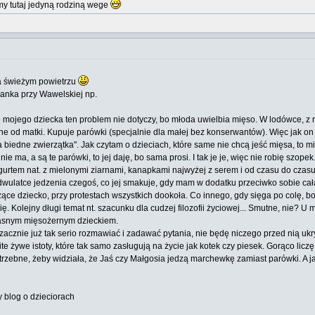
y tutaj jedyną rodziną wege
a świeżym powietrzu
ordanka przy Wawelskiej np.
e mojego dziecka ten problem nie dotyczy, bo młoda uwielbia mięso. W lodówce, z 
one od matki. Kupuje parówki (specjalnie dla małej bez konserwantów). Więc jak on
a biedne zwierzątka". Jak czytam o dzieciach, które same nie chcą jeść mięsa, to m
nie ma, a są te parówki, to jej daję, bo sama prosi. I tak je je, więc nie robię szo
urtem nat. z mielonymi ziarnami, kanapkami najwyżej z serem i od czasu do czasu t
ć dwulatce jedzenia czegoś, co jej smakuje, gdy mam w dodatku przeciwko sobie cał
czące dziecko, przy protestach wszystkich dookoła. Co innego, gdy sięga po colę, 
ę. Kolejny długi temat nt. szacunku dla cudzej filozofii życiowej... Smutne, nie? U m
własnym mięsożernym dzieckiem.
zacznie już tak serio rozmawiać i zadawać pytania, nie będę niczego przed nią ukry
e żywe istoty, które tak samo zasługują na życie jak kotek czy piesek. Gorąco liczę
bne, żeby widziała, że Jaś czy Małgosia jedzą marchewkę zamiast parówki. A jak jes
ny blog o dzieciorach