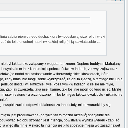
a zabija pierwotnego ducha, który był podstawą tejże religii wieki
eć do tej pierwotnej nauki (w każdej religii) i ją stawiać sobie za
cale nie był tak bardzo związany z wegetarianizmem. Dopiero buddyzm Mahajany
 to wynikało m.in. z konstrukcji społeczeństwa w Indiach, ze zwyczajów oraz
ichów (co nadal ma zastosowanie w theravadyjskich klasztorach, które
go, żeby mnisi nie mogli sobie wybrzydzać, że oni to zjedzą, a tamtego nie lubią,
dli, co dostali w jałmużnie i tyle. Poza tym - w Indiach, o ile się nie mylę,
 Zabijali zwierzęta, taką mieli karmę, taki los, nie mogli od tego uciec. Myślę
 przyniesiono - a przynoszono im, bo to mięso tak czy owak było - nikt nic nie
nie".
o współczuciu i odpowiedzialności za inne istoty, miała warunki, by się
mięso jest produkowane (bo tylko tak to można określić) specjalnie dla
ukować. Po obu stronach jest intencja, powstała w wyniku wyboru - zabijać
ść, a więc dla mnie. A skoro ta intencja jest - to spożycie mięsa wg zasad nawet