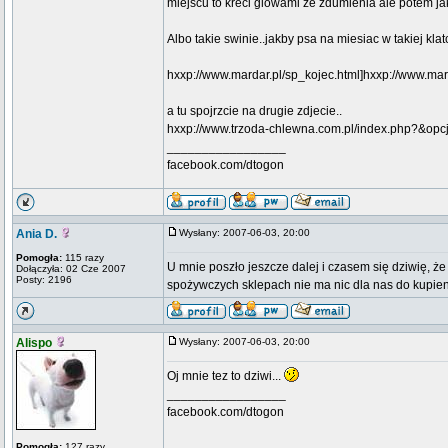
miejscu to kreci glowami ze zdumienia ale potem ja
Albo takie swinie..jakby psa na miesiac w takiej kl
hxxp://www.mardar.pl/sp_kojec.html]hxxp://www.mar
a tu spojrzcie na drugie zdjecie..
hxxp://www.trzoda-chlewna.com.pl/index.php?&opc
_________________
facebook.com/dtogon
Ania D.
Wysłany: 2007-06-03, 20:00
Pomogła:
115 razy
U mnie poszło jeszcze dalej i czasem się dziwię, ż
Dołączyła: 02 Cze 2007
Posty: 2196
spożywczych sklepach nie ma nic dla nas do kupien
Alispo
Wysłany: 2007-06-03, 20:00
Oj mnie tez to dziwi...
_________________
facebook.com/dtogon
Pomogła:
127 razy