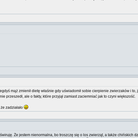
dyś mąż zmienił dietę właśnie gdy uświadomił sobie cierpienie zwierzaków i to, jak 
e przeszedł, ale o fakty, które przyjął zamiast zaciemniać jak to czyni większość.
 że zadziałało
świruję. Że jestem nienormalna, bo troszczę się o los zwierząt, a także chińskich d