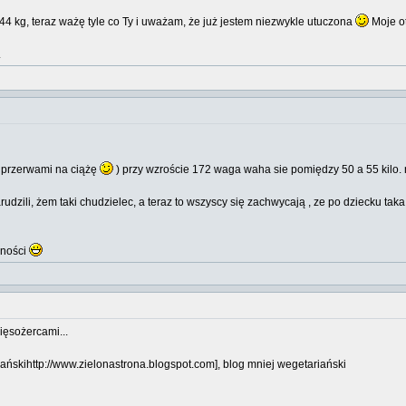
 kg, teraz ważę tyle co Ty i uważam, że już jestem niezwykle utuczona
Moje ot
.
 przerwami na ciążę
) przy wzroście 172 waga waha sie pomiędzy 50 a 55 kilo. 
udzili, żem taki chudzielec, a teraz to wszyscy się zachwycają , ze po dziecku taka
zności
ięsożercami...
ańskihttp://www.zielonastrona.blogspot.com], blog mniej wegetariański