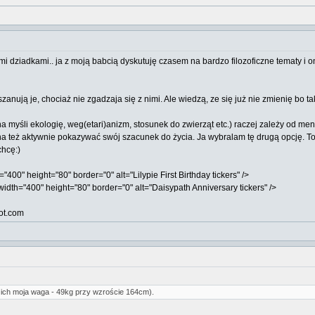
i dziadkami.. ja z moją babcią dyskutuję czasem na bardzo filozoficzne tematy i 
zanują je, chociaż nie zgadzaja się z nimi. Ale wiedzą, ze się już nie zmienię bo ta
a myśli ekologię, weg(etari)anizm, stosunek do zwierząt etc.) raczej zależy od me
a też aktywnie pokazywać swój szacunek do życia. Ja wybralam tę drugą opcję. To
chcę:)
400" height="80" border="0" alt="Lilypie First Birthday tickers" />
dth="400" height="80" border="0" alt="Daisypath Anniversary tickers" />
ot.com
 ich moja waga - 49kg przy wzroście 164cm).