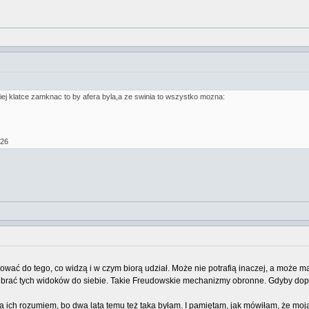
kiej klatce zamknac to by afera byla,a ze swinia to wszystko mozna:
126
wać do tego, co widzą i w czym biorą udział. Może nie potrafią inaczej, a może mają
brać tych widoków do siebie. Takie Freudowskie mechanizmy obronne. Gdyby dopuści
 ja ich rozumiem, bo dwa lata temu też taka byłam. I pamiętam, jak mówiłam, że moj