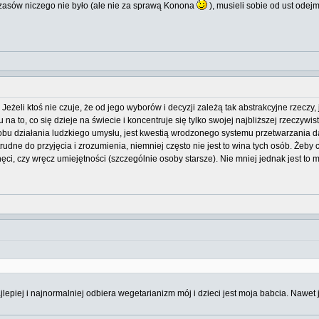
czasów niczego nie było (ale nie za sprawą Konona
), musieli sobie od ust odejm
Jeżeli ktoś nie czuje, że od jego wyborów i decyzji zależą tak abstrakcyjne rzeczy
 to, co się dzieje na świecie i koncentruje się tylko swojej najbliższej rzeczywist
bu działania ludzkiego umysłu, jest kwestią wrodzonego systemu przetwarzania d
dne do przyjęcia i zrozumienia, niemniej często nie jest to wina tych osób. Żeby 
ęci, czy wręcz umiejętności (szczególnie osoby starsze). Nie mniej jednak jest to
jlepiej i najnormalniej odbiera wegetarianizm mój i dzieci jest moja babcia. Nawet 