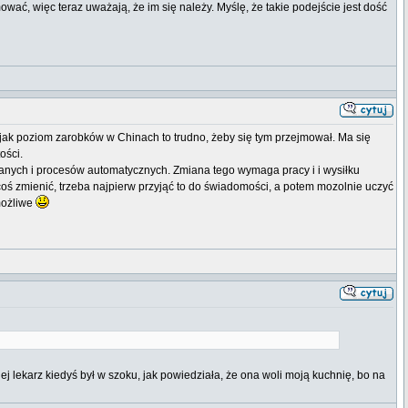
ować, więc teraz uważają, że im się należy. Myślę, że takie podejście jest dość
, jak poziom zarobków w Chinach to trudno, żeby się tym przejmował. Ma się
ości.
anych i procesów automatycznych. Zmiana tego wymaga pracy i i wysiłku
coś zmienić, trzeba najpierw przyjąć to do świadomości, a potem mozolnie uczyć
 możliwe
jej lekarz kiedyś był w szoku, jak powiedziała, że ona woli moją kuchnię, bo na