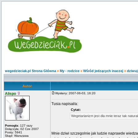
wegedzieciak.pl Strona Główna
»
My - rodzice
»
Wśród jedzących inaczej
»
dziwuj
Autor
Alispo
Wysłany: 2007-06-03, 16:20
Tusia napisał/a:
Cytat:
Wegetarianizm jest dla mnie teraz tak natural
Pomogła:
127 razy
Dołączyła: 02 Cze 2007
Posty: 5941
Mnie dziwi szczegolnie jak ludzie naprawde wiedza j
Skąd: Warszawa