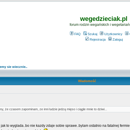
wegedzieciak.pl
forum rodzin wegańskich i wegetariań
FAQ
Szukaj
Użytkownicy
Rejestracja
Zaloguj
emy sie wiecznie..
Wiadomość
ny, że czasem zapominam, ze inni ludzie jedzą mięso i ciągle mnie to dziwi...
ak to wyglada..bo nie kazdy zdaje sobie sprawe..bylam ostatnio na fatalnej fermie 