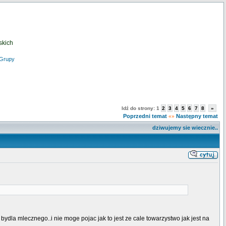
skich
Grupy
Idź do strony:
1
2
3
4
5
6
7
8
»
Poprzedni temat
Następny temat
«»
dziwujemy sie wiecznie..
bydla mlecznego..i nie moge pojac jak to jest ze cale towarzystwo jak jest na