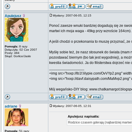
Apulejusz
Wysłany: 2007-06-05, 12:15
Ponoć zawsze wnuki bardziej dogadują się ze swoim
martwi ich moja waga - 49kg przy wzroście 164cm).
A jeśli chodzi o przekonania to muszę przyznać, ze s
Pomogła:
8 razy
Dołączyła: 02 Cze 2007
Myślę sobie też, że nasz stosunek do świata (mam n
Posty: 484
Skąd: Gorlice/Jasło
pozostawać biernym (bo tak jest wygodniej), a możn
kwestia świadomości. Ja do filisterstwa dojrzeć nie 
_________________
<img src="hxxp://lb1f.lilypie.com/OvVYp2.png" width="
<img src="hxxp://davf.daisypath.com/MaMvp2.png" wi
Mój wegańsko-DIY blog: www.chatkamargot.blogsp
adriane
Wysłany: 2007-06-05, 12:31
Apulejusz napisał/a:
Rodzice czasem gderają (najbardziej martwi
Pomogła:
51 razy