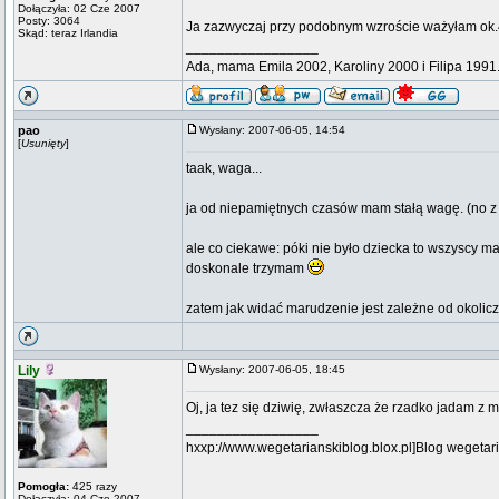
Dołączyła: 02 Cze 2007
Posty: 3064
Ja zazwyczaj przy podobnym wzroście ważyłam ok.44
Skąd: teraz Irlandia
_________________
Ada, mama Emila 2002, Karoliny 2000 i Filipa 1991
pao
Wysłany: 2007-06-05, 14:54
[
Usunięty
]
taak, waga...
ja od niepamiętnych czasów mam stałą wagę. (no z
ale co ciekawe: póki nie było dziecka to wszyscy mar
doskonale trzymam
zatem jak widać marudzenie jest zależne od okolic
Lily
Wysłany: 2007-06-05, 18:45
Oj, ja tez się dziwię, zwłaszcza że rzadko jadam z m
_________________
hxxp://www.wegetarianskiblog.blox.pl]Blog wegetari
Pomogła:
425 razy
Dołączyła: 04 Cze 2007