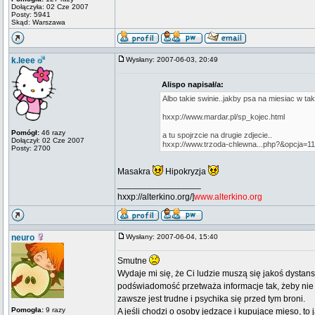
Dołączyła: 02 Cze 2007
Posty: 5941
Skąd: Warszawa
k.leee
Wysłany: 2007-06-03, 20:49
Alispo napisał/a:
Albo takie swinie..jakby psa na miesiac w ta
hxxp://www.mardar.pl/sp_kojec.html
Pomógł:
46 razy
a tu spojrzcie na drugie zdjecie..
Dołączył: 02 Cze 2007
hxxp://www.trzoda-chlewna...php?&opcja=1
Posty: 2700
Masakra
Hipokryzja
_________________
hxxp://alterkino.org/]
www.alterkino.org
neuro
Wysłany: 2007-06-04, 15:40
Smutne
Wydaje mi się, że Ci ludzie muszą się jakoś dystanso
podświadomość przetważa informacje tak, żeby nie 
zawsze jest trudne i psychika się przed tym broni.
Pomogła:
9 razy
A jeśli chodzi o osoby jedzące i kupujące mięso, to