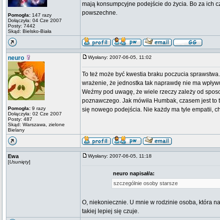
mają konsumpcyjne podejście do życia. Bo za ich 
powszechne.
Pomogła:
147 razy
Dołączyła: 04 Cze 2007
Posty: 7442
Skąd: Bielsko-Biała
neuro
Wysłany: 2007-06-05, 11:02
To też może być kwestia braku poczucia sprawstwa. 
wrażenie, że jednostka tak naprawdę nie ma wpływu na
Weźmy pod uwagę, że wiele rzeczy zależy od sposo
poznawczego. Jak mówiła Humbak, czasem jest to tru
Pomogła:
9 razy
się nowego podejścia. Nie każdy ma tyle empatii, ch
Dołączyła: 02 Cze 2007
Posty: 487
Skąd: Warszawa, zielone
Bielany
Ewa
Wysłany: 2007-06-05, 11:18
[
Usunięty
]
neuro napisał/a:
szczególnie osoby starsze
O, niekoniecznie. U mnie w rodzinie osoba, która na
takiej lepiej się czuje.