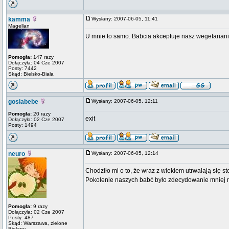
kamma
Wysłany: 2007-06-05, 11:41
Magellan
U mnie to samo. Babcia akceptuje nasz wegetariani
Pomogła:
147 razy
Dołączyła: 04 Cze 2007
Posty: 7442
Skąd: Bielsko-Biała
gosiabebe
Wysłany: 2007-06-05, 12:11
Pomogła:
20 razy
exit
Dołączyła: 02 Cze 2007
Posty: 1494
neuro
Wysłany: 2007-06-05, 12:14
Chodziło mi o to, że wraz z wiekiem utrwalają się ste
Pokolenie naszych babć było zdecydowanie mniej mi
Pomogła:
9 razy
Dołączyła: 02 Cze 2007
Posty: 487
Skąd: Warszawa, zielone
Bielany