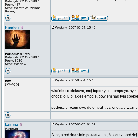
Dołączyła: 02 Cze 2007
Posty: 487
Skąd: Warszawa, zielone
Bielany
Humbak
Wysłany: 2007-06-04, 15:45
...
Pomogła:
80 razy
Dołączyła: 02 Cze 2007
Posty: 3936
Skąd: Wrocław
pao
Wysłany: 2007-06-04, 15:46
[
Usunięty
]
właśnie co ciekawe, mój toporny i nieempatyczny nieg
chodziło tu o jakieś emocje, bowiem nad tym spokojni
podejście rozumowe do empatii. dziwne, ale ważne
kamma
Wysłany: 2007-06-05, 01:02
Magellan
A moja rodzina stale powtarza mi, że coraz bardziej 