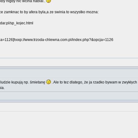
kby nigdy nic wcina nabial..
atce zamknac to by afera byla,a ze swinia to wszystko mozna:
dar.pl/sp_kojec.html
ja=1126]hxxp://www.trzoda-chlewna.com.pl/index.php?&opcja=1126
e ludzie kupują np. śmietanę
. Ale to tez dlatego, że ja rzadko bywam w zwykłych
ia.