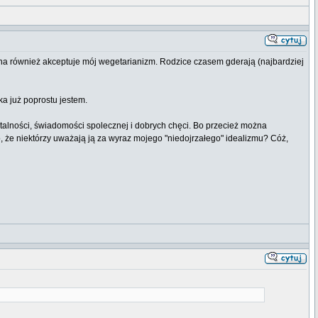
ona również akceptuje mój wegetarianizm. Rodzice czasem gderają (najbardziej
ka już poprostu jestem.
ntalności, świadomości spolecznej i dobrych chęci. Bo przecież można
, że niektórzy uważają ją za wyraz mojego "niedojrzałego" idealizmu? Cóż,