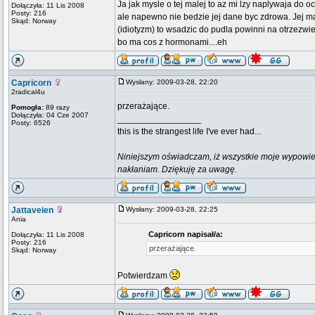
Ja jak mysle o tej malej to az mi lzy naplywaja do o
Dołączyła: 11 Lis 2008
Posty: 216
ale napewno nie bedzie jej dane byc zdrowa. Jej ma
Skąd: Norway
(idiotyzm) to wsadzic do pudla powinni na otrzezwie
bo ma cos z hormonami....eh
Capricorn
Wysłany: 2009-03-28, 22:20
2radical4u
przerażające.
Pomogła:
89 razy
Dołączyła: 04 Cze 2007
_________________
Posty: 6526
this is the strangest life I've ever had...
Niniejszym oświadczam, iż wszystkie moje wypowie
nakłaniam. Dziękuję za uwagę.
Jattaveien
Wysłany: 2009-03-28, 22:25
Ania
Capricorn napisał/a:
Dołączyła: 11 Lis 2008
Posty: 216
przerażające.
Skąd: Norway
Potwierdzam