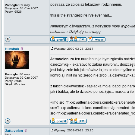
postrasz, ze zgłosisz lekarzowi rodzinnemu.
Pomogła:
89 razy
Dołączyła: 04 Cze 2007
_________________
Posty: 6526
this is the strangest life I've ever had...
Niniejszym oświadczam, iż wszystkie moje wypowie
nakłaniam. Dziękuję za uwagę.
Humbak
Wysłany: 2009-03-28, 23:17
Jattaveien
, za ten nurofen to ja bym zgłosiła rodzi
dzieczynkę - lekarstwo to zabija naurony... doszczęt
jest faktycznie tak jak mówisz to jest to nieumyślne 
Pomogła:
80 razy
kontrolą i nikt im nic złego nie zrobi, a dziewczynk
Dołączyła: 02 Cze 2007
Posty: 3936
Skąd: Wrocław
z takich ciekawostek - sąsiadka mojej babci po nar
jak i babka, ale to dziecko ponoć żyje... maskara ile 
_________________
<img src="hxxp://alterna-tickers.com/tickers/genera
src="hxxp://alterna-tickers.com/tickers/generated_ti
src="hxxp://alterna-tickers.com/tickers/generated_ti
Jattaveien
Wysłany: 2009-03-28, 23:25
Ania