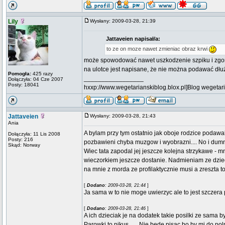
Lily
Wysłany: 2009-03-28, 21:39
Jattaveien napisał/a:
to ze on moze nawet zmieniac obraz krwi
może spowodować nawet uszkodzenie szpiku i zgon, 
na ulotce jest napisane, że nie można podawać dłużej
Pomogła:
425 razy
_________________
Dołączyła: 04 Cze 2007
Posty: 18041
hxxp://www.wegetarianskiblog.blox.pl]Blog wegetari
Jattaveien
Wysłany: 2009-03-28, 21:43
Ania
A bylam przy tym ostatnio jak oboje rodzice podawal
Dołączyła: 11 Lis 2008
Posty: 216
pozbawieni chyba muzgow i wyobrazni.... No i dumny
Skąd: Norway
Wiec tata zapodal jej jeszcze kolejna strzykawe - 
wieczorkiem jeszcze dostanie. Nadmieniam ze dzie
na mnie z morda ze profilaktycznie musi a zreszta to l
[
Dodano
: 2009-03-28, 21:44
]
Ja sama w to nie moge uwierzyc ale to jest szczer
[
Dodano
: 2009-03-28, 21:46
]
A ich dzieciak je na dodatek takie posilki ze sama b
Parowki to pikus...... Nie bede pisac bo by mi do pol