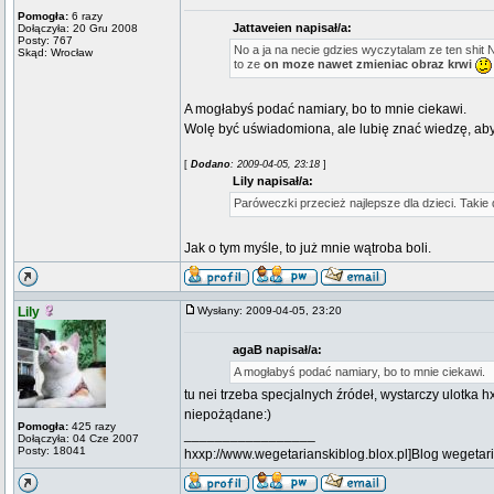
Pomogła:
6 razy
Jattaveien napisał/a:
Dołączyła: 20 Gru 2008
Posty: 767
No a ja na necie gdzies wyczytalam ze ten shit
Skąd: Wrocław
to ze
on moze nawet zmieniac obraz krwi
A mogłabyś podać namiary, bo to mnie ciekawi.
Wolę być uświadomiona, ale lubię znać wiedzę, ab
[
Dodano
: 2009-04-05, 23:18
]
Lily napisał/a:
Paróweczki przecież najlepsze dla dzieci. Takie 
Jak o tym myśle, to już mnie wątroba boli.
Lily
Wysłany: 2009-04-05, 23:20
agaB napisał/a:
A mogłabyś podać namiary, bo to mnie ciekawi.
tu nei trzeba specjalnych źródeł, wystarczy ulotka 
niepożądane:)
Pomogła:
425 razy
_________________
Dołączyła: 04 Cze 2007
Posty: 18041
hxxp://www.wegetarianskiblog.blox.pl]Blog wegetari