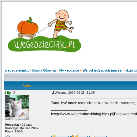
wegedzieciak.pl Strona Główna
»
My - rodzice
»
Wśród jedzących inaczej
»
dziwuj
Autor
Lily
Wysłany: 2009-03-28, 21:36
Taaa, być może uszkodziła dziecku nerki i wątrobę
_________________
hxxp://www.wegetarianskiblog.blox.pl]Blog wegetari
Pomogła:
425 razy
Dołączyła: 04 Cze 2007
Posty: 18041