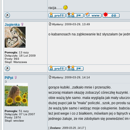
racja.......
Jagienka
Wysłany: 2009-03-29, 13:49
o kabanosach na ząbkowanie też słyszałam (w jedn
Pomogła:
13 razy
Dołączyła: 18 Lut 2009
Posty: 993
Skąd: Warszawa
PiPpi
Wysłany: 2009-03-29, 14:14
:)
gorące kubiki...zatkało mnie i przeraziło.
wczoraj miałam okazję zobaczyć córeczkę kuzynki.
obie ważą tyle samo. mała wygląda jak mały utuczon
dużej pupci jak ta "mała" policzki...szok, po prostu 
że ważą tyle samo i widząc moje osłupienie. babcia
Pomogła:
51 razy
też jest wege i co z białkiem, mówiłam jej o fajnyc
Dołączyła: 07 Lis 2007
Posty: 1974
jednego żałuje, ze nie zdobyłam się powiedzieć im 
Skąd: wrocław
[
Dodano
: 2009-03-29, 14:17
]