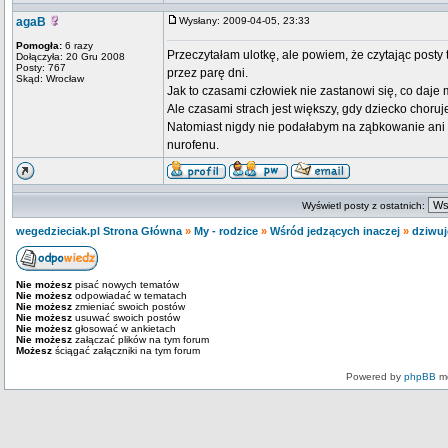
agaB
Wysłany: 2009-04-05, 23:33
Pomogła:
6 razy
Przeczytałam ulotkę, ale powiem, że czytając posty t
Dołączyła: 20 Gru 2008
Posty: 767
przez parę dni.
Skąd: Wrocław
Jak to czasami człowiek nie zastanowi się, co daj
Ale czasami strach jest większy, gdy dziecko choruj
Natomiast nigdy nie podałabym na ząbkowanie ani 
nurofenu.
Wyświetl posty z ostatnich:
wegedzieciak.pl Strona Główna
»
My - rodzice
»
Wśród jedzących inaczej
»
dziwuj
Nie możesz
pisać nowych tematów
Nie możesz
odpowiadać w tematach
Nie możesz
zmieniać swoich postów
Nie możesz
usuwać swoich postów
Nie możesz
głosować w ankietach
Nie możesz
załączać plików na tym forum
Możesz
ściągać załączniki na tym forum
Powered by
phpBB
mo