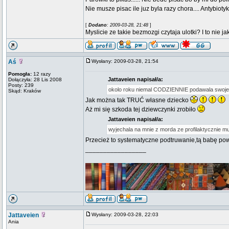
Nie musze pisac ile juz byla razy chora.... Antybio
[
Dodano
: 2009-03-28, 21:48
]
Myslicie ze takie bezmozgi czytaja ulotki? I to nie j
Aś
Wysłany: 2009-03-28, 21:54
Pomogła:
12 razy
Jattaveien napisał/a:
Dołączyła: 28 Lis 2008
Posty: 239
okolo roku niemal CODZIENNIE podawala swo
Skąd: Kraków
Jak można tak TRUĆ własne dziecko
Aż mi się szkoda tej dziewczynki zrobiło
Jattaveien napisał/a:
wyjechala na mnie z morda ze profilaktycznie musi
Przecież to systematyczne podtruwanie,tą babę p
_________________
Jattaveien
Wysłany: 2009-03-28, 22:03
Ania