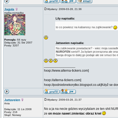
Jagula
Wysłany: 2009-03-28, 21:36
matka-nomadka
Lily napisał/a:
to co powiesz na kabanosy na ząbkowanie?
Pomogła:
64 razy
Dołączyła: 31 Sie 2007
Jattaveien napisał/a:
Posty: 3207
Na zabkowanie powiadacie? - wiec moja sasiadk
NUROFEN
serio!!! Ja bylam przerazona ale ona
Swoja droga to dalej go podaje ale sie smuci bo 
_________________
hxxp://www.alterna-tickers.com]
hxxp://alterna-tickers.com]
hxxp://podniebnekorytko.blogspot.co.uk]Když se doma
Jattaveien
Wysłany: 2009-03-28, 21:37
Ania
No a ja na necie gdzies wyczytalam ze ten shit NUR
Dołączyła: 11 Lis 2008
Posty: 216
ze
on moze nawet zmieniac obraz krwi
Skąd: Norway