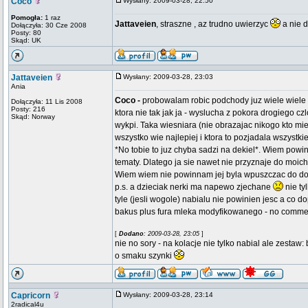
Coco
Wysłany: 2009-03-28, 22:50
Pomogła:
1 raz
Jattaveien
, straszne , az trudno uwierzyc
a nie d
Dołączyła: 30 Cze 2008
Posty: 80
Skąd: UK
Jattaveien
Wysłany: 2009-03-28, 23:03
Ania
Coco -
probowalam robic podchody juz wiele wiele razy
Dołączyła: 11 Lis 2008
Posty: 216
ktora nie tak jak ja - wyslucha z pokora drogiego 
Skąd: Norway
wykpi. Taka wiesniara (nie obrazajac nikogo kto mie
wszystko wie najlepiej i ktora to pozjadala wszystk
*No tobie to juz chyba sadzi na dekiel*. Wiem powi
tematy. Dlatego ja sie nawet nie przyznaje do moich
Wiem wiem nie powinnam jej byla wpuszczac do d
p.s. a dzieciak nerki ma napewo zjechane
nie ty
tyle (jesli wogole) nabialu nie powinien jesc a co
bakus plus fura mleka modyfikowanego - no comme
[
Dodano
: 2009-03-28, 23:05
]
nie no sory - na kolacje nie tylko nabial ale zesta
o smaku szynki
Capricorn
Wysłany: 2009-03-28, 23:14
2radical4u