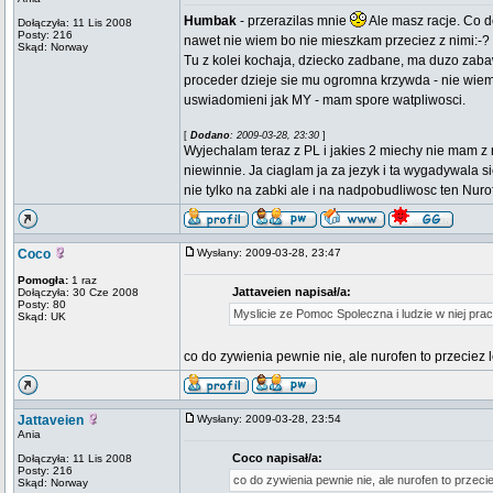
Humbak
- przerazilas mnie
Ale masz racje. Co d
Dołączyła: 11 Lis 2008
Posty: 216
nawet nie wiem bo nie mieszkam przeciez z nimi:-? Wo
Skąd: Norway
Tu z kolei kochaja, dziecko zadbane, ma duzo zabawe
proceder dzieje sie mu ogromna krzywda - nie wie
uswiadomieni jak MY - mam spore watpliwosci.
[
Dodano
: 2009-03-28, 23:30
]
Wyjechalam teraz z PL i jakies 2 miechy nie mam z
niewinnie. Ja ciaglam ja za jezyk i ta wygadywala s
nie tylko na zabki ale i na nadpobudliwosc ten Nur
Coco
Wysłany: 2009-03-28, 23:47
Pomogła:
1 raz
Jattaveien napisał/a:
Dołączyła: 30 Cze 2008
Posty: 80
Myslicie ze Pomoc Spoleczna i ludzie w niej pra
Skąd: UK
co do zywienia pewnie nie, ale nurofen to przeciez 
Jattaveien
Wysłany: 2009-03-28, 23:54
Ania
Coco napisał/a:
Dołączyła: 11 Lis 2008
Posty: 216
co do zywienia pewnie nie, ale nurofen to przeci
Skąd: Norway