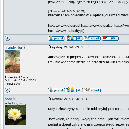
jeszcze mnie wąz zje*** za tego posta, że im doop
[
Dodano
: 2009-03-29, 14:18
]
nurofen i nam polecano w w aptece, dla dzieci wers
_________________
hxxp://www.fotosik.pl]
hxxp://www.fotosik.pl]
hxxp://ww
hxxp://www.maluchy.pl]
mandy_bu
Wysłany: 2009-03-29, 21:30
Jattaveien
, a propos ząbkowania, koleżanka opowi
i tak nie wiadomo kiedy (na przestrzeni kilku miesię
Pomogła:
23 razy
Dołączyła: 30 Gru 2008
Posty: 1260
bodi
Wysłany: 2009-03-30, 11:47
lucky lucky me :)
rany, dziewczyny, słabo się robi czytając to co tu opi
Jattaveien, co do tej Twojej znajomej - jak rozumi
pediatra dopatrzyli się w nim czegoś złego, przecież