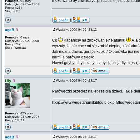
może warto by zawalczyc, przecież to jest bez żadn
Pomogła:
91 razy
Dołączyła: 02 Cze 2007
_________________
Posty: 4234
Skąd: UK
agaB
Wysłany: 2009-04-05, 23:13
Pomogła:
6 razy
Co
Kabanosy na ząbkowanie? Ratunku
A ja 
Dołączyła: 20 Gru 2008
Posty: 767
wyrzuty, że nie chce mi się zrobić ciepłego śniadani
Skąd: Wrocław
Jak można dawać gorące kubki? O parówka już nie 
karmiła parówką dziecko.
Nawet gdybym była za tym, aby dzieci jadły mięso, 
Lily
Wysłany: 2009-04-05, 23:17
Paróweczki przecież najlepsze dla dzieci. Takie del
_________________
hxxp://www.wegetarianskiblog.blox.pl]Blog wegetari
Pomogła:
425 razy
Dołączyła: 04 Cze 2007
Posty: 18041
agaB
Wysłany: 2009-04-05, 23:17