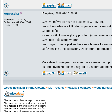
Agnieszka
Wysłany: 2019-02-15, 20:37
Pomogła:
193 razy
Czy syn mówił co mu nie pasowało w jedzeniu?
Dołączyła: 02 Cze 2007
Posty: 5199
Jak sobie radzicie z kilkudniowymi wycieczkami sz
Co lubi jeść?
Które posiłki to największy problem (śniadanie, obia
Czy chce jeść wege/wegan?
Jak zorganizowna jest kuchnia na obozie? Uczestnic
Obóz jest tak umiejscowiony, że catering dojedzie?
Moje dziecko nie jest harcerzem ale często mam prob
ok - no chyba że pojawia się kotlet z selera ale mo
wegedzieciak.pl Strona Główna
»
My - rodzice
»
Wczasy i wyprawy
»
wege harcerz
Nie możesz
pisać nowych tematów
Nie możesz
odpowiadać w tematach
Nie możesz
zmieniać swoich postów
Nie możesz
usuwać swoich postów
Nie możesz
głosować w ankietach