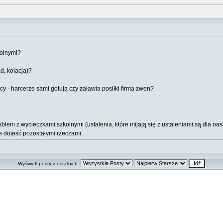
kolnymi?
d, kolacja)?
y - harcerze sami gotują czy załawia posiłki firma zwen?
lem z wycieczkami szkolnymi (ustalenia, które mijają się z ustaleniami są dla nas
że dojeść pozostałymi rzeczami.
Wyświetl posty z ostatnich: