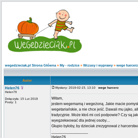
wegedzieciak.pl Strona Główna
»
My - rodzice
»
Wczasy i wyprawy
»
wege harcerz
Autor
Helen76
Wysłany: 2019-02-15, 13:10
wege harcerz
Helen76
Witam,
Dołączyła: 15 Lut 2019
Posty: 1
jestem wegemamą i wegeżoną. Jakie macie pomysły, 
wegetariańskie, a nie chce jeść. Dawali mu jajko, a
tradycyjnie. Może ktoś mi coś podpowie? Czy są ja
wyegzekwować dla jednej osoby....
Głupio byłoby, by dzieciak zrezygnował z harcerstwa
_________________
Helen76