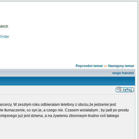
skich
Grupy
Poprzedni temat
Następny temat
«»
wege harcerz
rcerzy. W zeszłym roku odbierałam telefony z obozu,że jedzenie jest
głe tłumaczenie, co syn je, a czego nie. Czasem wolałabym , by jadł po prostu
 mięsnego już jest dziwna, a na żywieniu zbiorowym trudno coś takiego