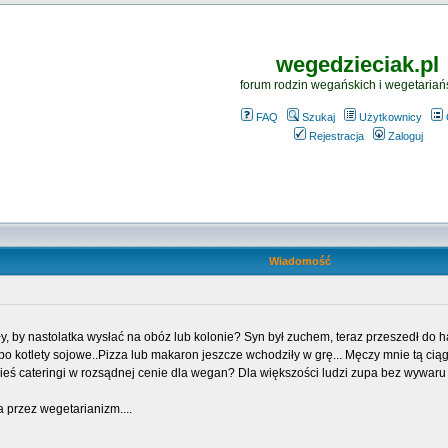
wegedzieciak.pl
forum rodzin wegańskich i wegetariań
FAQ
Szukaj
Użytkownicy
Rejestracja
Zaloguj
Wiadomość
by nastolatka wysłać na obóz lub kolonie? Syn był zuchem, teraz przeszedł do ha
lbo kotlety sojowe..Pizza lub makaron jeszcze wchodziły w grę... Męczy mnie tą cią
kieś cateringi w rozsądnej cenie dla wegan? Dla większości ludzi zupa bez wywaru
 przez wegetarianizm....