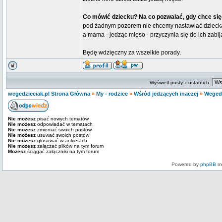
Co mówić dziecku? Na co pozwalać, gdy chce si
pod żadnym pozorem nie chcemy nastawiać dziecka pr
a mama - jedząc mięso - przyczynia się do ich zabi
Będę wdzięczny za wszelkie porady.
Wyświetl posty z ostatnich:
wegedzieciak.pl Strona Główna
»
My - rodzice
»
Wśród jedzących inaczej
»
Wegedz
Nie możesz
pisać nowych tematów
Nie możesz
odpowiadać w tematach
Nie możesz
zmieniać swoich postów
Nie możesz
usuwać swoich postów
Nie możesz
głosować w ankietach
Nie możesz
załączać plików na tym forum
Możesz
ściągać załączniki na tym forum
Powered by
phpBB
mo