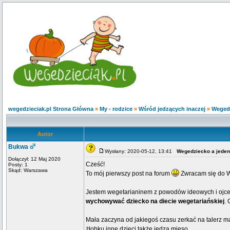
wegedzieciak.pl Strona Główna
»
My - rodzice
»
Wśród jedzących inaczej
»
Wegedz
Autor
Bukwa
Wysłany: 2020-05-12, 13:41
Wegedziecko a jeden
Dołączył: 12 Maj 2020
Cześć!
Posty: 1
Skąd: Warszawa
To mój pierwszy post na forum
Zwracam się do W
Jestem wegetarianinem z powodów ideowych i oj
wychowywać dziecko na diecie wegetariańskiej
. 
Mała zaczyna od jakiegoś czasu zerkać na talerz mam
żłobku inne dzieci także jedzą mięso.