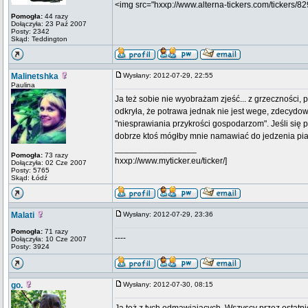
<img src="hxxp://www.alterna-tickers.com/tickers/
Pomogła:
44 razy
Dołączyła: 23 Paź 2007
Posty: 2342
Skąd: Teddington
Malinetshka
Wysłany: 2012-07-29, 22:55
Paulina
Ja też sobie nie wyobrażam zjeść... z grzeczności,
odkryła, że potrawa jednak nie jest wege, zdecydo
"niesprawiania przykrości gospodarzom". Jeśli się 
dobrze ktoś mógłby mnie namawiać do jedzenia pia
_________________
Pomogła:
73 razy
hxxp://www.myticker.eu/ticker/]
Dołączyła: 02 Cze 2007
Posty: 5765
Skąd: Łódź
Malati
Wysłany: 2012-07-29, 23:36
Pomogła:
71 razy
----
Dołączyła: 10 Cze 2007
Posty: 3924
go.
Wysłany: 2012-07-30, 08:15