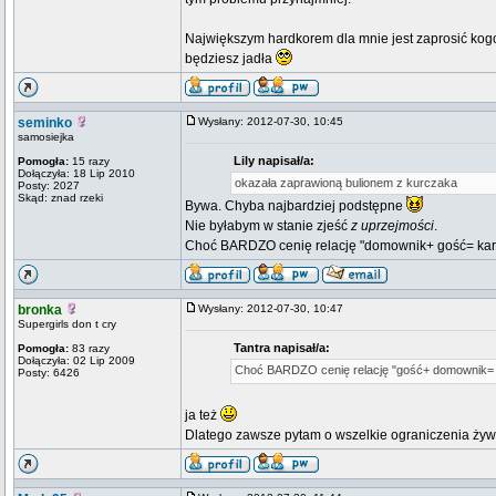
Największym hardkorem dla mnie jest zaprosić kogoś
będziesz jadła
seminko
Wysłany: 2012-07-30, 10:45
samosiejka
Lily napisał/a:
Pomogła:
15 razy
Dołączyła: 18 Lip 2010
okazała zaprawioną bulionem z kurczaka
Posty: 2027
Skąd: znad rzeki
Bywa. Chyba najbardziej podstępne
Nie byłabym w stanie zjeść
z uprzejmości
.
Choć BARDZO cenię relację "domownik+ gość= ka
bronka
Wysłany: 2012-07-30, 10:47
Supergirls don t cry
Tantra napisał/a:
Pomogła:
83 razy
Dołączyła: 02 Lip 2009
Choć BARDZO cenię relację "gość+ domownik=
Posty: 6426
ja też
Dlatego zawsze pytam o wszelkie ograniczenia żyw