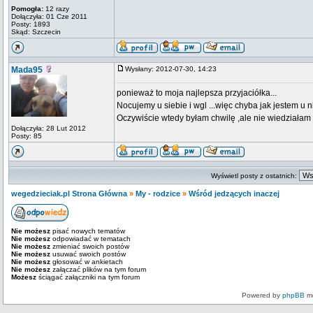
Pomogła:
12 razy
Dołączyła: 01 Cze 2011
Posty: 1893
Skąd: Szczecin
Mada95
Wysłany: 2012-07-30, 14:23
ponieważ to moja najlepsza przyjaciółka...
Nocujemy u siebie i wgl ...więc chyba jak jestem u n
Oczywiście wtedy byłam chwilę ,ale nie wiedziałam
Dołączyła: 28 Lut 2012
Posty: 85
Wyświetl posty z ostatnich:
wegedzieciak.pl Strona Główna
»
My - rodzice
»
Wśród jedzących inaczej
Nie możesz
pisać nowych tematów
Nie możesz
odpowiadać w tematach
Nie możesz
zmieniać swoich postów
Nie możesz
usuwać swoich postów
Nie możesz
głosować w ankietach
Nie możesz
załączać plików na tym forum
Możesz
ściągać załączniki na tym forum
Powered by
phpBB
mo