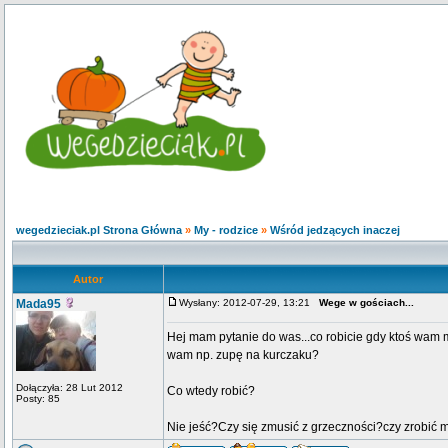
wegedzieciak.pl Strona Główna
»
My - rodzice
»
Wśród jedzących inaczej
Autor
Mada95
Wysłany: 2012-07-29, 13:21
Wege w gościach...
Hej mam pytanie do was...co robicie gdy ktoś wam m
wam np. zupę na kurczaku?
Dołączyła: 28 Lut 2012
Co wtedy robić?
Posty: 85
Nie jeść?Czy się zmusić z grzeczności?czy zrobić 