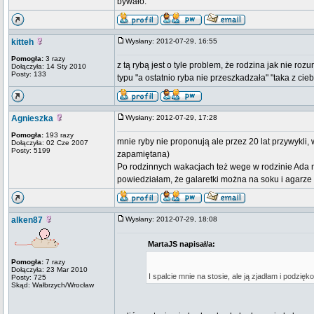
bywało.
kitteh
Wysłany: 2012-07-29, 16:55
Pomogła:
3 razy
z tą rybą jest o tyle problem, że rodzina jak nie
Dołączyła: 14 Sty 2010
Posty: 133
typu "a ostatnio ryba nie przeszkadzała" "taka z cieb
Agnieszka
Wysłany: 2012-07-29, 17:28
Pomogła:
193 razy
mnie ryby nie proponują ale przez 20 lat przywykli
Dołączyła: 02 Cze 2007
Posty: 5199
zapamiętana)
Po rodzinnych wakacjach też wege w rodzinie Ada mó
powiedziałam, że galaretki można na soku i agarze 
alken87
Wysłany: 2012-07-29, 18:08
MartaJS napisał/a:
Pomogła:
7 razy
Dołączyła: 23 Mar 2010
I spalcie mnie na stosie, ale ją zjadłam i podzię
Posty: 725
Skąd: Wałbrzych/Wrocław