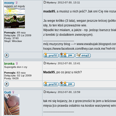
moony
Wysłany: 2012-07-30, 13:11
wyjątek od reguły
mada95
, a musisz u nich jeść? Jak oni Cię nie roz
Ja wege krótko (3 lata), wegan jeszcze krócej (półt
idę, to ten ktoś przeważnie wie.
Wpadki tez miałam, a jakże - np. jedząc barszcz bia
Pomogła:
49 razy
z torebki (z dodatkiem zwierzęcym).
Dołączyła: 25 Lis 2009
Posty: 3740
_________________
Skąd: Wrocław
mój muzyczny blog ---> www.ewabujak.blogspot.c
hxxps://www.facebook.com/they.can.rock.me?ref=hl
bronka
Wysłany: 2012-07-30, 13:41
Supergirls don t cry
Mada95
, po co jesz u nich?
Pomogła:
83 razy
Dołączyła: 02 Lip 2009
Posty: 6426
Gudi
Wysłany: 2012-07-30, 13:59
tak mi się kojarzy, że z grzeczności to jem u teścio
mięsa [co prawda ostatnio na kostce warzywnej winia
_________________