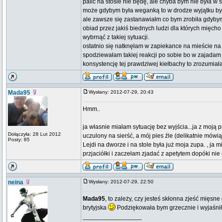
palić na stosie nie będę, ale chyba bym nie była w 
może gdybym była weganką to w drodze wyjątku bym 
ale zawsze się zastanawiałm co bym zrobiła gdybym
obiad przez jakiś biednych ludzi dla których mięcho
wybrnąć z takiej sytuacji.
ostatnio się natknęłam w zapiekance na mieście na 
spodziewałam takiej reakcji po sobie bo w zajadam 
konsystencję tej prawdziwej kiełbachy to zrozumi
Mada95
Wysłany: 2012-07-29, 20:43
Hmm..
ja własnie miałam sytuację bez wyjścia...ja z moją 
Dołączyła: 28 Lut 2012
uczulony na sierść, a mój pies źle (delikatnie mów
Posty: 85
Lejdi na dworze i na stole była już moja zupa. , ja
przjaciółki i zaczełam zjadać z apetytem dopóki ni
neina
Wysłany: 2012-07-29, 22:50
Mada95
, to zależy, czy jesteś skłonna zjeść mięsn
brytyjska
Podziękowała bym grzecznie i wyjaśniła
_________________