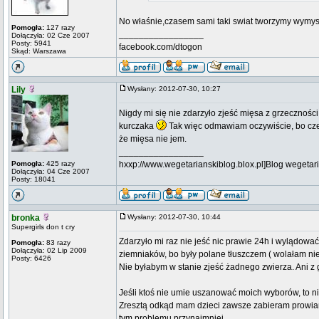
No właśnie,czasem sami taki swiat tworzymy wymyslaj
Pomogła:
127 razy
_________________
Dołączyła: 02 Cze 2007
Posty: 5941
facebook.com/dtogon
Skąd: Warszawa
Lily
Wysłany: 2012-07-30, 10:27
Nigdy mi się nie zdarzyło zjeść mięsa z grzecznośc
kurczaka
Tak więc odmawiam oczywiście, bo czemu
że mięsa nie jem.
_________________
Pomogła:
425 razy
hxxp://www.wegetarianskiblog.blox.pl]Blog wegetari
Dołączyła: 04 Cze 2007
Posty: 18041
bronka
Wysłany: 2012-07-30, 10:44
Supergirls don t cry
Zdarzyło mi raz nie jeść nic prawie 24h i wylądować 
Pomogła:
83 razy
Dołączyła: 02 Lip 2009
ziemniaków, bo były polane tłuszczem ( wolałam nie
Posty: 6426
Nie byłabym w stanie zjeść żadnego zwierza. Ani z 
Jeśli ktoś nie umie uszanować moich wyborów, to ni
Zresztą odkąd mam dzieci zawsze zabieram prowian
tym problemu przynajmniej.