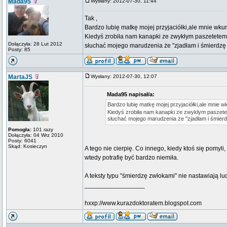
Mada95
Wysłany: 2012-07-30, 11:44
Tak ,
Bardzo lubię matkę mojej przyjaciółki,ale mnie wk
Kiedyś zrobiła nam kanapki ze zwykłym paszetetem i
Dołączyła: 28 Lut 2012
słuchać mojego marudzenia że "zjadłam i śmierdz
Posty: 85
MartaJS
Wysłany: 2012-07-30, 12:07
Mada95 napisał/a:
Bardzo lubię matkę mojej przyjaciółki,ale mnie
Kiedyś zrobiła nam kanapki ze zwykłym paszetete
słuchać mojego marudzenia że "zjadłam i śmier
Pomogła:
101 razy
Dołączyła: 04 Wrz 2010
Posty: 6041
Skąd: Kosieczyn
A tego nie cierpię. Co innego, kiedy ktoś się pomyli
wtedy potrafię być bardzo niemiła.
A teksty typu "śmierdzę zwłokami" nie nastawiają l
_________________
hxxp://www.kurazdoktoratem.blogspot.com