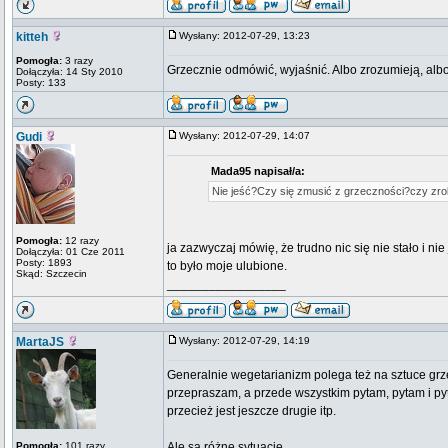
kitteh
Wysłany: 2012-07-29, 13:23
Pomogła:
3 razy
Grzecznie odmówić, wyjaśnić. Albo zrozumieją, albo
Dołączyła: 14 Sty 2010
Posty: 133
Gudi
Wysłany: 2012-07-29, 14:07
Mada95 napisał/a:
Nie jeść?Czy się zmusić z grzeczności?czy zro
Pomogła:
12 razy
ja zazwyczaj mówię, że trudno nic się nie stało i ni
Dołączyła: 01 Cze 2011
Posty: 1893
to było moje ulubione.
Skąd: Szczecin
_________________
MartaJS
Wysłany: 2012-07-29, 14:19
Generalnie wegetarianizm polega też na sztuce g
przepraszam, a przede wszystkim pytam, pytam i py
przecież jest jeszcze drugie itp.
Pomogła:
101 razy
Ale są różne sytuacje.