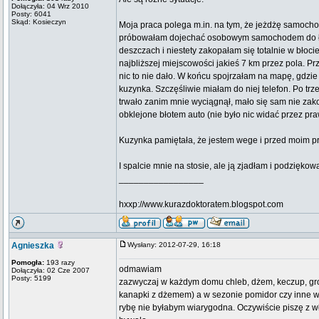
Dołączyła: 04 Wrz 2010
Posty: 6041
Skąd: Kosieczyn
Moja praca polega m.in. na tym, że jeżdżę samoc
próbowałam dojechać osobowym samochodem do łąki,
deszczach i niestety zakopałam się totalnie w błoci
najbliższej miejscowości jakieś 7 km przez pola. P
nic to nie dało. W końcu spojrzałam na mapę, gdzi
kuzynka. Szczęśliwie miałam do niej telefon. Po trz
trwało zanim mnie wyciągnął, mało się sam nie za
obklejone błotem auto (nie było nic widać przez pr
Kuzynka pamiętała, że jestem wege i przed moim prz
I spalcie mnie na stosie, ale ją zjadłam i podziękow
_________________
hxxp://www.kurazdoktoratem.blogspot.com
Agnieszka
Wysłany: 2012-07-29, 16:18
Pomogła:
193 razy
odmawiam
Dołączyła: 02 Cze 2007
Posty: 5199
zazwyczaj w każdym domu chleb, dżem, keczup, grosz
kanapki z dżemem) a w sezonie pomidor czy inne war
rybę nie byłabym wiarygodna. Oczywiście piszę z wł