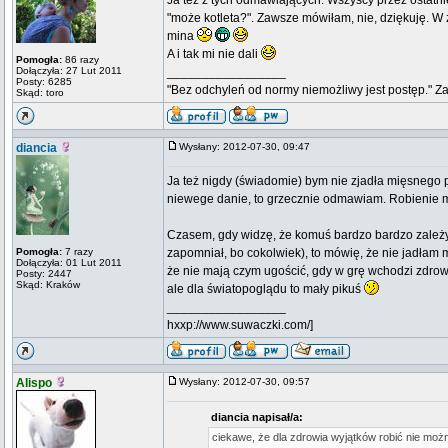
Ja też z tych odmawiających. Wszyscy przez ostatni
"może kotleta?". Zawsze mówiłam, nie, dziękuję. W
mina
A i tak mi nie dali
Pomogła:
86 razy
Dołączyła: 27 Lut 2011
_________________
Posty: 6285
"Bez odchyleń od normy niemożliwy jest postęp." Z
Skąd: toro
diancia
Wysłany: 2012-07-30, 09:47
Ja też nigdy (świadomie) bym nie zjadła mięsnego po
niewege danie, to grzecznie odmawiam. Robienie ma
Czasem, gdy widzę, że komuś bardzo bardzo zależy, 
Pomogła:
7 razy
zapomniał, bo cokolwiek), to mówię, że nie jadłam 
Dołączyła: 01 Lut 2011
że nie mają czym ugościć, gdy w grę wchodzi zdrowi
Posty: 2447
Skąd: Kraków
ale dla światopoglądu to mały pikuś
_________________
hxxp://www.suwaczki.com/]
Alispo
Wysłany: 2012-07-30, 09:57
diancia napisał/a:
ciekawe, że dla zdrowia wyjątków robić nie możn